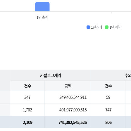
1년 초과
1년 초과
1년 이하
카탈로그계약
수
건수
금액
건수
347
249,405,544,911
59
1,762
491,977,000,615
747
2,109
741,382,545,526
806