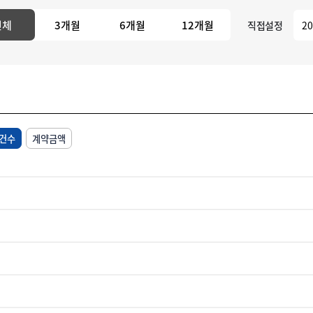
전체
3개월
6개월
12개월
직접설정
건수
계약금액