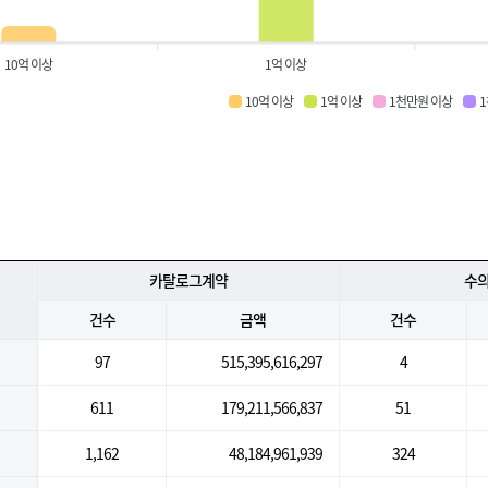
10억 이상
1억 이상
10억 이상
1억 이상
1천만원 이상
카탈로그계약
수
건수
금액
건수
97
515,395,616,297
4
611
179,211,566,837
51
1,162
48,184,961,939
324