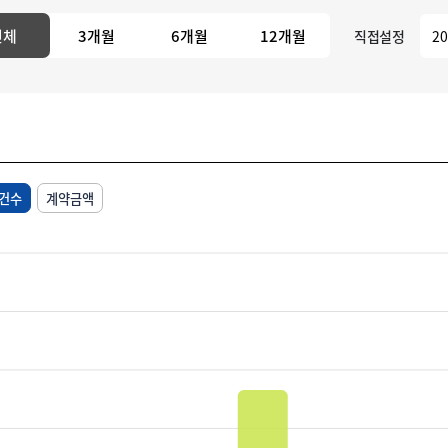
전체
3개월
6개월
12개월
직접설정
건수
계약금액