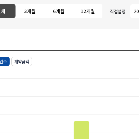
전체
3개월
6개월
12개월
직접설정
건수
계약금액