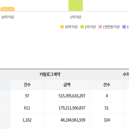
10억 이상
1억 이상
10억 이상
1억 이상
1천만원 이상
카탈로그계약
수
건수
금액
건수
97
515,395,616,297
4
611
179,211,566,837
51
1,162
48,184,961,939
324