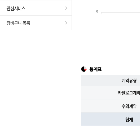
관심서비스
0
장바구니 목록
통계표
계약유형
카탈로그계
수의계약
합계