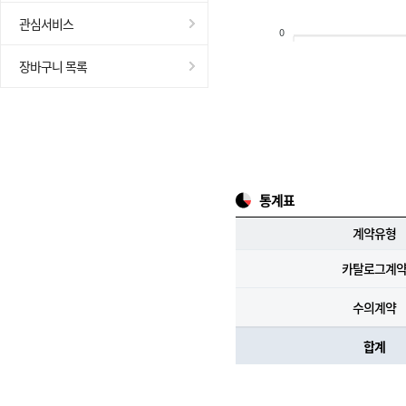
관심서비스
0
장바구니 목록
통계표
계약유형
카탈로그계
수의계약
합계