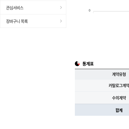
관심서비스
0
장바구니 목록
통계표
계약유형
카탈로그계
수의계약
합계