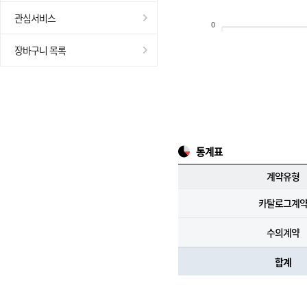
관심서비스
0
장바구니 목록
통계표
계약유형
카탈로그계
수의계약
합계