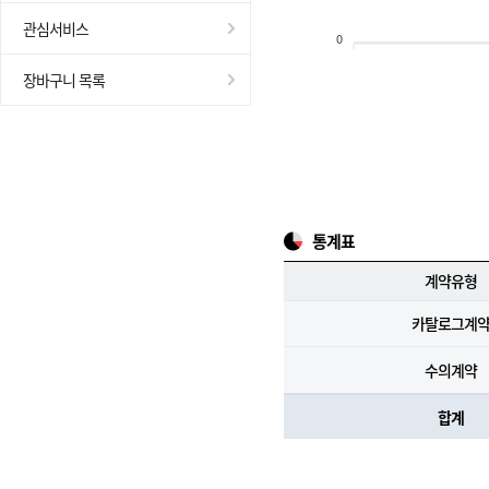
관심서비스
0
장바구니 목록
통계표
계약유형
카탈로그계
수의계약
합계