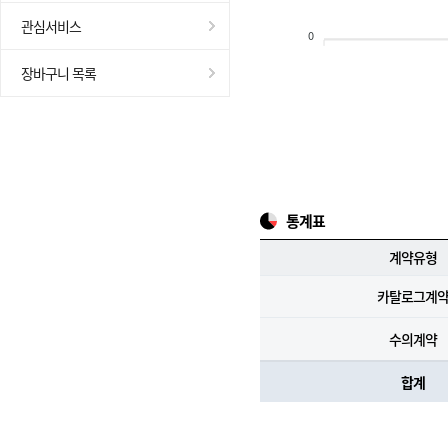
관심서비스
0
장바구니 목록
통계표
계약유형
카탈로그계
수의계약
합계