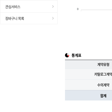
관심서비스
0
장바구니 목록
통계표
계약유형
카탈로그계
수의계약
합계