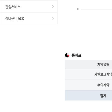
관심서비스
0
장바구니 목록
통계표
계약유형
카탈로그계
수의계약
합계