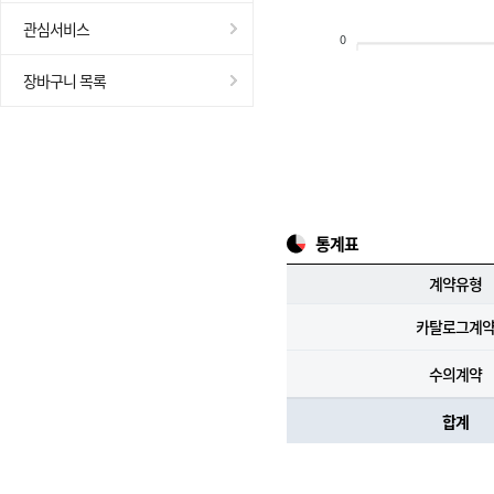
관심서비스
0
장바구니 목록
통계표
계약유형
카탈로그계
수의계약
합계