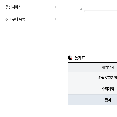
관심서비스
0
장바구니 목록
통계표
계약유형
카탈로그계
수의계약
합계