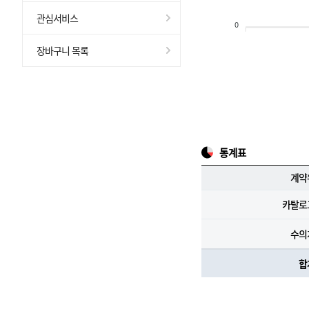
관심서비스
0
장바구니 목록
통계표
계약
카탈로
수의
합