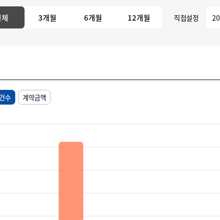
전체
3개월
6개월
12개월
직접설정
건수
계약금액