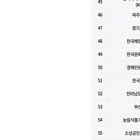
45
(K
46
파주
47
경기
48
한국해
49
한국문
50
경제인
51
한국
52
전라남도
53
부
54
농림식품
55
소상공인