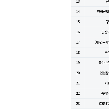
13
전
14
한국산업
15
경
16
경상
17
(재)연구
18
부
19
국가보
20
인천광
21
서
22
충청
23
(재)