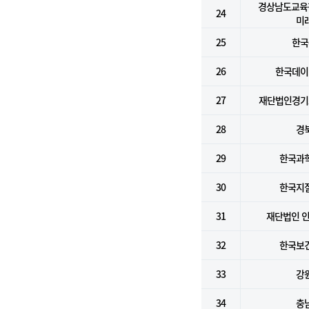
경상남도교육
24
미
25
한국
26
한국데이
27
재단법인경기
28
경
29
한국과
30
한국지
31
재단법인 
32
한국보
33
강
34
충