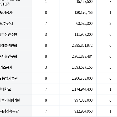
1
15,427,500
8
ISTEP)
도시공사
8
130,176,756
1
도 하남시
7
63,595,300
2
양수산연수원
3
111,907,200
6
화예술위원회
8
2,895,851,972
0
문사회연구회
8
2,761,838,484
0
가스공사
3
1,693,527,155
5
 농업기술원
8
1,206,708,000
0
산대학교
7
1,174,944,400
1
기술기획평가원
8
997,338,000
0
시장진흥공단
7
912,934,950
1