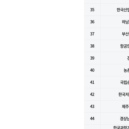
35
한국산
36
하남
37
부산
38
항공
39
40
농
41
국립
42
한국저
43
제주
44
경상
한국과학