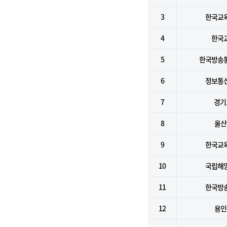
3
한국교
4
한국
5
한국방송
6
정보통
7
경기
8
울산
9
한국교
10
국립해
11
한국방
12
용인