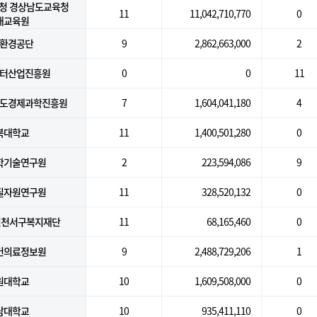
청 경상남도교육청
11
11,042,710,770
0
래교육원
환경공단
9
2,862,663,000
2
터산업진흥원
0
0
11
도경제과학진흥원
7
1,604,041,180
4
북대학교
11
1,400,501,280
0
학기술연구원
2
223,594,086
9
질자원연구원
11
328,520,132
0
인천서구복지재단
11
68,165,460
0
건의료정보원
9
2,488,729,206
1
원대학교
10
1,609,508,000
0
남대학교
10
935,411,110
0