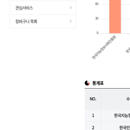
60
관심서비스
30
장바구니 목록
0
한국지능정보사회진흥원
한국
통계표
NO.
수
1
한국지능
2
한국인