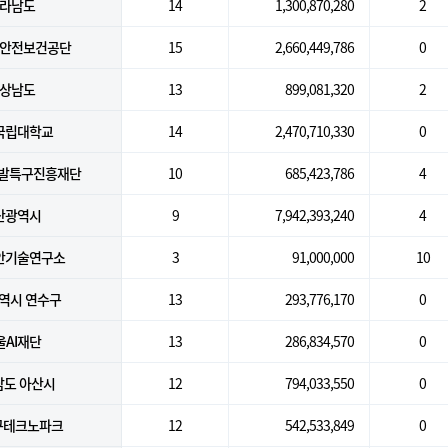
라남도
14
1,300,870,280
2
안전보건공단
15
2,660,449,786
0
상남도
13
899,081,320
2
국립대학교
14
2,470,710,330
0
개발특구진흥재단
10
685,423,786
4
산광역시
9
7,942,393,240
4
안기술연구소
3
91,000,000
10
역시 연수구
13
293,776,170
0
울AI재단
13
286,834,570
0
남도 아산시
12
794,033,550
0
대구테크노파크
12
542,533,849
0