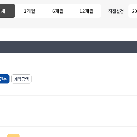
전체
3개월
6개월
12개월
직접설정
건수
계약금액