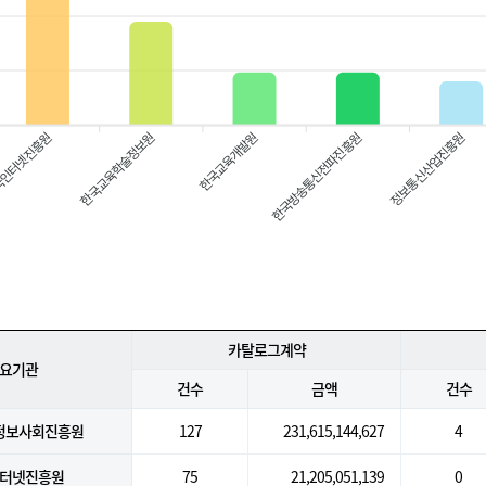
인터넷진흥원
한국교육개발원
한국방송통신전파진흥원
정보통신산업진흥원
한국교육학술정보원
카탈로그계약
요기관
건수
금액
건수
정보사회진흥원
127
231,615,144,627
4
터넷진흥원
75
21,205,051,139
0