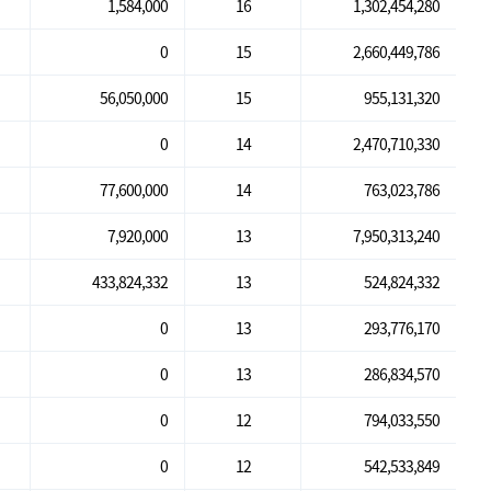
1,584,000
16
1,302,454,280
0
15
2,660,449,786
56,050,000
15
955,131,320
0
14
2,470,710,330
77,600,000
14
763,023,786
7,920,000
13
7,950,313,240
433,824,332
13
524,824,332
0
13
293,776,170
0
13
286,834,570
0
12
794,033,550
0
12
542,533,849