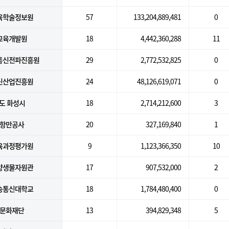
육학술정보원
57
133,204,889,481
0
교육개발원
18
4,442,360,288
11
통신전파진흥원
29
2,772,532,825
0
신산업진흥원
24
48,126,619,071
0
도 화성시
18
2,714,212,600
3
항만공사
20
327,169,840
1
육과정평가원
9
1,123,366,350
10
양생물자원관
17
907,532,000
2
송통신대학교
18
1,784,480,400
0
문화재단
13
394,829,348
5