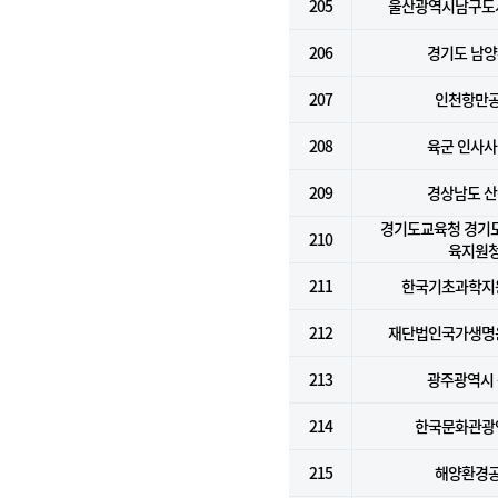
205
울산광역시남구도
206
경기도 남
207
인천항만
208
육군 인사
209
경상남도 
경기도교육청 경기
210
육지원
211
한국기초과학지
212
재단법인국가생명
213
광주광역시
214
한국문화관광
215
해양환경