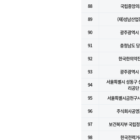
88
국립중앙의
89
(재)성남산업
90
광주광역시
91
충청남도 
92
한국한의약
93
광주광역시
서울특별시 성동구
94
리공단
95
서울특별시금천구
96
주식회사공영
97
보건복지부 국립
98
한국전력거