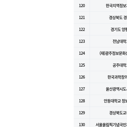
120
한국지역정보
121
경상북도 
122
경기도 양
123
전남대학
124
(재)광주정보문
125
공주대학
126
한국과학창
127
울산광역시도
128
안동대학교 정
129
경상북도교
130
서울올림픽기념국민