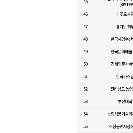
45
(KISTEP
46
파주도시
47
경기도 하
48
한국해양수산
49
한국문화예술
50
경제인문사회
51
한국가스
52
전라남도 농
53
부산대학
54
농림식품기술기
55
소상공인시장