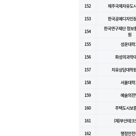
152
제주국제자유도
153
한국공예디자인
한국연구재단 정보
154
원
155
성운대학
156
화성의과학
157
치유상담대학
158
서울대학
159
예술의전
160
주택도시보
161
(재)부산테크
162
행정안전