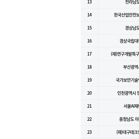
13
전라남
14
한국산업안전
15
경상남
16
경상국립대
17
(재)연구개발특
18
부산광역
19
국가보안기술
20
인천광역시 
21
서울AI재
22
충청남도 
23
(재)대구테크