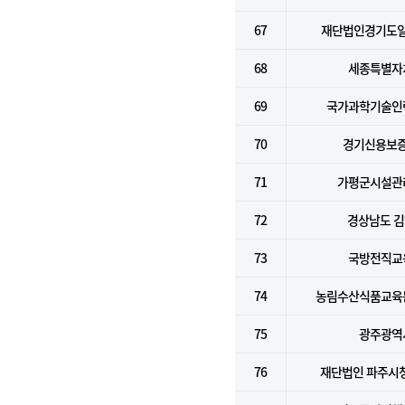
67
재단법인경기도
68
세종특별자
69
국가과학기술인
70
경기신용보
71
가평군시설관
72
경상남도 
73
국방전직교
74
농림수산식품교육
75
광주광역
76
재단법인 파주시