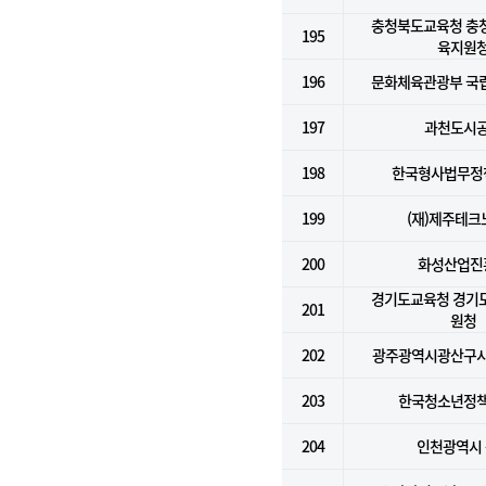
충청북도교육청 충
195
육지원
196
문화체육관광부 국
197
과천도시
198
한국형사법무정
199
(재)제주테크
200
화성산업진
경기도교육청 경기
201
원청
202
광주광역시광산구
203
한국청소년정
204
인천광역시