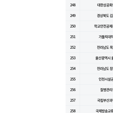
248
대한상공회
249
경상북도 
250
학교안전공제
251
가톨릭대
252
전라남도 
253
울산광역시 
254
전라남도 
255
인천시설
256
질병관리
257
국립부산과
258
국제방송교