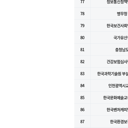
77
정보통신정책
78
병무청
79
한국보건사회
80
국가유산
81
충청남
82
건강보험심사
83
한국과학기술원 부
84
인천광역시
85
한국문화예술교
86
한국벤처캐피
87
한국환경보