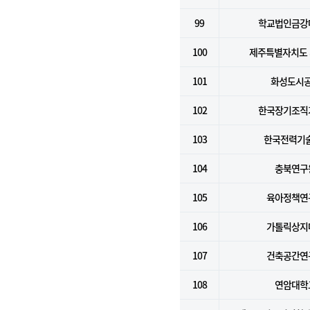
99
학교법인금강
100
제주특별자치도
101
화성도시
102
한국장기조직
103
한국전력기술
104
충북연구
105
육아정책연
106
가톨릭상지
107
건축공간연
108
연암대학