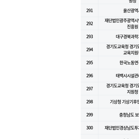
원청
291
울산광역
재단법인광주광역시
292
진흥원
293
대구경북과학
경기도교육청 경기
294
교육지원
295
한국노동연
296
태백시시설관
경기도교육청 경기
297
지원청
298
기상청 기상기후
299
충청남도 
300
재단법인경상남도투