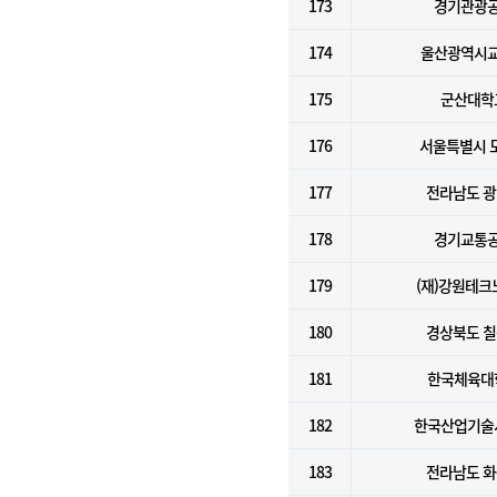
173
경기관광
174
울산광역시
175
군산대학
176
서울특별시 
177
전라남도 
178
경기교통
179
(재)강원테크
180
경상북도 
181
한국체육대
182
한국산업기술
183
전라남도 