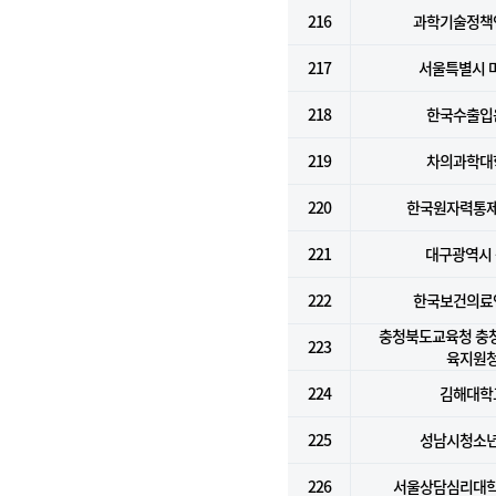
216
과학기술정책
217
서울특별시 
218
한국수출입
219
차의과학대
220
한국원자력통
221
대구광역시
222
한국보건의료
충청북도교육청 충
223
육지원
224
김해대학
225
성남시청소
226
서울상담심리대