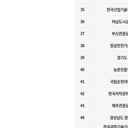
35
한국산업기술
36
하남도시
37
부산관광
38
항공안전기
39
경기도
40
농촌진흥
41
국립순천대
42
한국저작권
43
제주관광
44
경상남도 
한국과학기술기