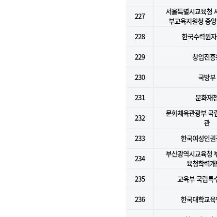
서울특별시교육청 
227
부교육지원청 중
228
한국수력원자력
229
창업진흥
230
국방부
231
문화재
문화체육관광부 국
232
관
233
한국여성인권
부산광역시교육청 
234
육청학력개
235
교육부 국립특
236
한국대학교육