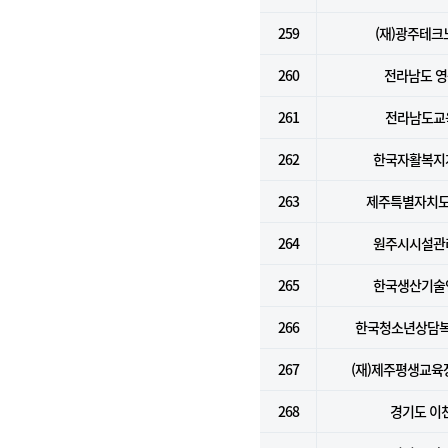
259
(재)광주테크
260
전라남도 
261
전라남도교
262
한국자활복지
263
제주특별자치도
264
원주시시설관
265
한국생산기술
266
한국청소년상담
267
(재)제주평생교
268
경기도 이