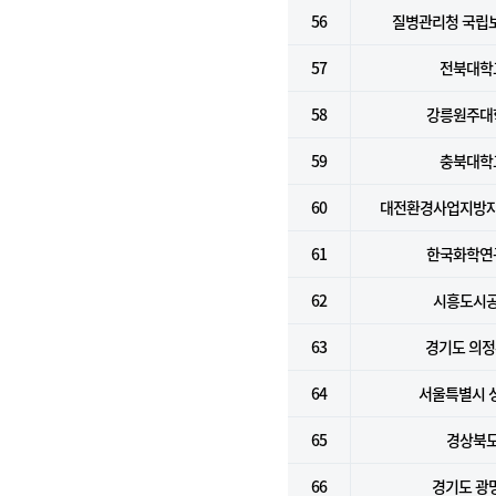
56
질병관리청 국립
57
전북대학
58
강릉원주대
59
충북대학
60
대전환경사업지방
61
한국화학연
62
시흥도시
63
경기도 의
64
서울특별시 
65
경상북
66
경기도 광