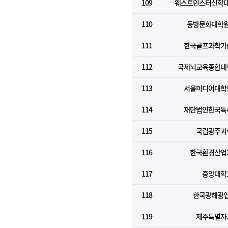
109
웨스트민스터신학
110
동방문화대학
111
한국골프과학기
112
국제뇌교육종합대
113
서울미디어대학
114
재단법인한국특
115
국립광주과
116
한국환경산업
117
중앙대학
118
한국광해광
119
제주특별자