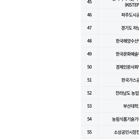
45
(KISTEP
46
파주도시
47
경기도 하
48
한국해양수산
49
한국문화예술
50
경제인문사회
51
한국가스
52
전라남도 농
53
부산대학
54
농림식품기술기
55
소상공인시장