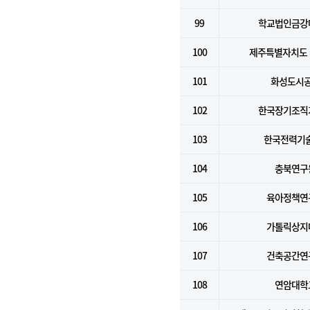
99
학교법인금강
100
제주특별자치도
101
화성도시
102
한국장기조직
103
한국전력기술
104
충북연구
105
육아정책연
106
가톨릭상지
107
건축공간연
108
연암대학