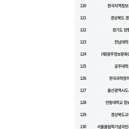
120
한국지역정보
121
경상북도 
122
경기도 양
123
전남대학
124
(재)광주정보문
125
공주대학
126
한국과학창
127
울산광역시도
128
안동대학교 정
129
경상북도교
130
서울올림픽기념국민