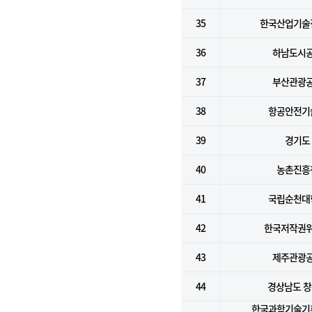
35
한국산업기술
36
하남도시
37
부산관광
38
항공안전기
39
경기도
40
농촌진흥
41
국립순천대
42
한국저작권
43
제주관광
44
경상남도 
한국과학기술기