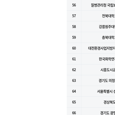
56
질병관리청 국립
57
전북대학
58
강릉원주대
59
충북대학
60
대전환경사업지방
61
한국화학연
62
시흥도시
63
경기도 의
64
서울특별시 
65
경상북
66
경기도 광