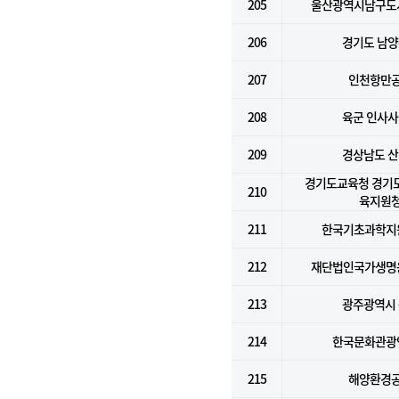
205
울산광역시남구도
206
경기도 남
207
인천항만
208
육군 인사
209
경상남도 
경기도교육청 경기
210
육지원
211
한국기초과학지
212
재단법인국가생명
213
광주광역시
214
한국문화관광
215
해양환경