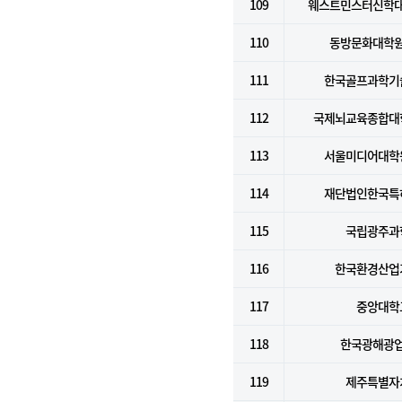
109
웨스트민스터신학
110
동방문화대학
111
한국골프과학기
112
국제뇌교육종합대
113
서울미디어대학
114
재단법인한국특
115
국립광주과
116
한국환경산업
117
중앙대학
118
한국광해광
119
제주특별자