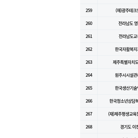
259
(재)광주테크
260
전라남도 
261
전라남도교
262
한국자활복지
263
제주특별자치도
264
원주시시설관
265
한국생산기술
266
한국청소년상담
267
(재)제주평생교
268
경기도 이