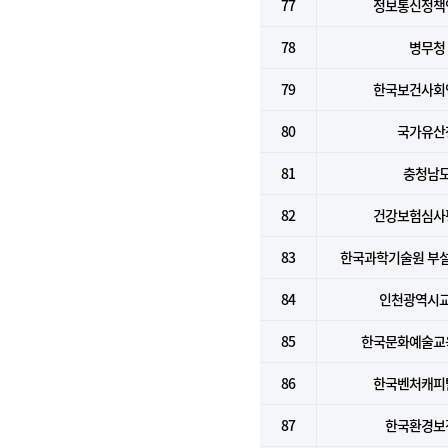
77
정보통신정책
78
병무청
79
한국보건사회
80
국가유산
81
충청남
82
건강보험심사
83
한국과학기술원 부
84
인천광역시
85
한국문화예술교
86
한국벤처캐피
87
한국환경보