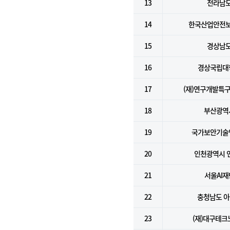
13
전라남
14
한국산업안전
15
경상남
16
경상국립대
17
(재)연구개발특
18
부산광역
19
국가보안기술
20
인천광역시 
21
서울AI재
22
충청남도 
23
(재)대구테크