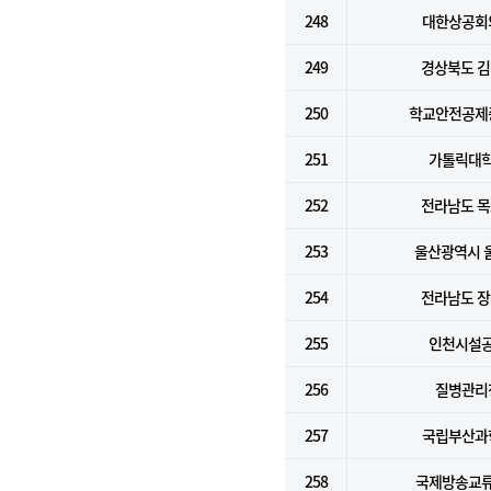
248
대한상공회
249
경상북도 
250
학교안전공제
251
가톨릭대
252
전라남도 
253
울산광역시 
254
전라남도 
255
인천시설
256
질병관리
257
국립부산과
258
국제방송교