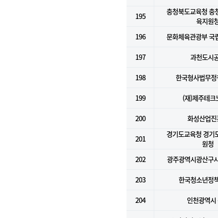
충청북도교육청 충
195
육지원
196
문화체육관광부 국
197
과천도시
198
한국형사법무정
199
(재)제주테크
200
화성산업진
경기도교육청 경기
201
원청
202
광주광역시광산구
203
한국청소년정
204
인천광역시