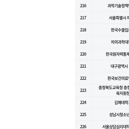
216
과학기술정책
217
서울특별시 
218
한국수출입
219
차의과학대
220
한국원자력통
221
대구광역시
222
한국보건의료
충청북도교육청 충
223
육지원
224
김해대학
225
성남시청소
226
서울상담심리대