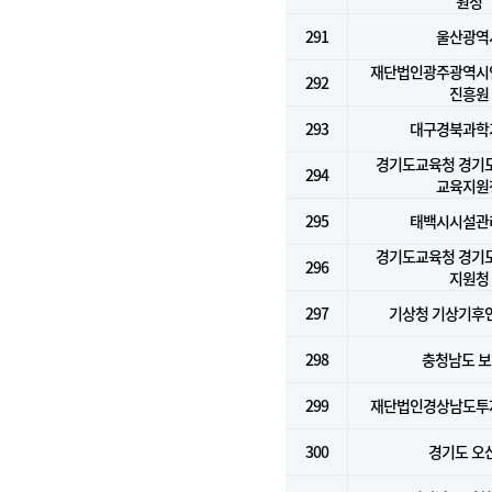
원청
291
울산광역
재단법인광주광역시
292
진흥원
293
대구경북과학
경기도교육청 경기
294
교육지원
295
태백시시설관
경기도교육청 경기
296
지원청
297
기상청 기상기후
298
충청남도 
299
재단법인경상남도투
300
경기도 오