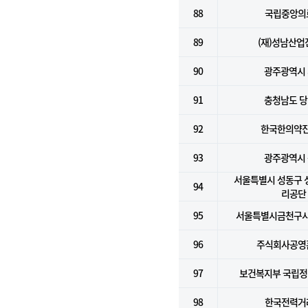
88
국립중앙의
89
(재)성남산업
90
광주광역시
91
충청남도 
92
한국한의약
93
광주광역시
서울특별시 성동구
94
리공단
95
서울특별시금천구
96
주식회사공영
97
보건복지부 국립
98
한국전력거