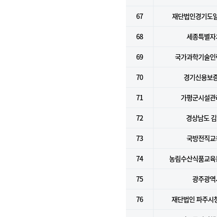
67
재단법인경기도
68
세종특별자
69
국가과학기술인
70
경기신용보
71
가평군시설관
72
경상남도 
73
국방전직교
74
농림수산식품교육
75
광주광역
76
재단법인 파주시