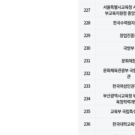
서울특별시교육청 
227
부교육지원청 중
228
한국수력원자력
229
창업진흥
230
국방부
231
문화재
문화체육관광부 국
232
관
233
한국여성인권
부산광역시교육청 
234
육청학력개
235
교육부 국립특
236
한국대학교육