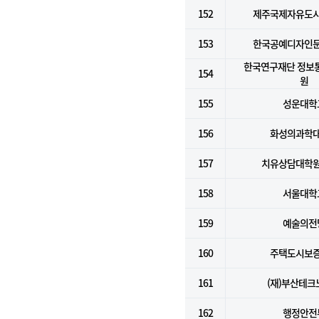
152
제주국제자유도
153
한국공예디자인
한국연구재단 정보
154
원
155
성운대학
156
화성의과학
157
치유상담대학
158
서울대학
159
예술의전
160
주택도시보
161
(재)부산테크
162
행정안전