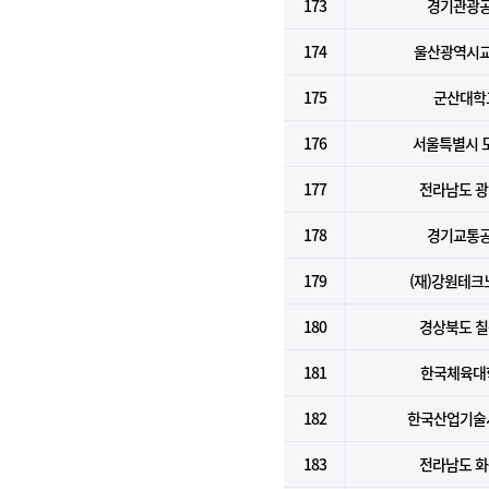
173
경기관광
174
울산광역시
175
군산대학
176
서울특별시 
177
전라남도 
178
경기교통
179
(재)강원테크
180
경상북도 
181
한국체육대
182
한국산업기술
183
전라남도 