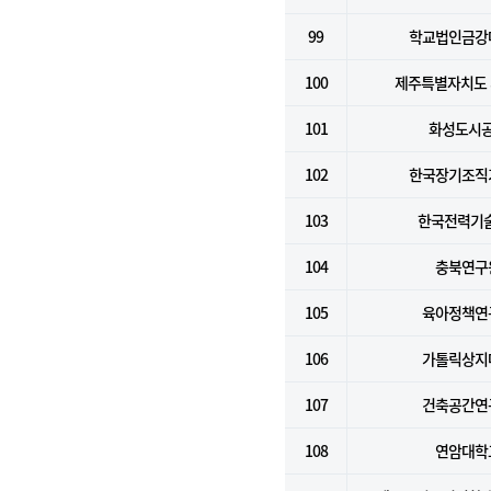
99
학교법인금강
100
제주특별자치도
101
화성도시
102
한국장기조직
103
한국전력기술
104
충북연구
105
육아정책연
106
가톨릭상지
107
건축공간연
108
연암대학