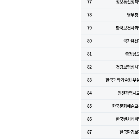
77
정보통신정책
78
병무청
79
한국보건사회
80
국가유산
81
충청남
82
건강보험심사
83
한국과학기술원 부
84
인천광역시
85
한국문화예술교
86
한국벤처캐피
87
한국환경보