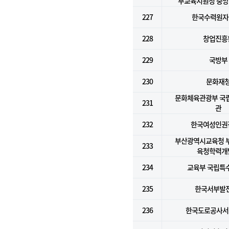
부교육지원청 중
227
한국수력원자력
228
창업진흥
229
국방부
230
문화재
문화체육관광부 국
231
관
232
한국여성인권
부산광역시교육청 
233
육청학력개
234
교육부 국립특
235
한국서부발전
236
한국도로공사서