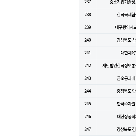
237
중소기업기술정
238
한국국제협
239
대구광역시
240
경상북도 
241
대한체육
242
재단법인한국정보통
243
금오공과대
244
충청북도 
245
한국수자원
246
대한상공회
247
경상북도 