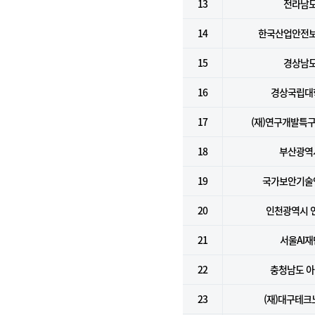
13
전라남
14
한국산업안전
15
경상남
16
경상국립대
17
(재)연구개발특
18
부산광역
19
국가보안기술
20
인천광역시 
21
서울AI재
22
충청남도 
23
(재)대구테크