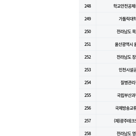
248
학교안전공제
249
가톨릭대
250
전라남도 
251
울산광역시 
252
전라남도 
253
인천시설
254
질병관리
255
국립부산과
256
국제방송교
257
(재)광주테크
258
전라남도 