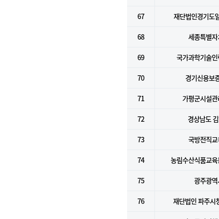
67
재단법인경기도
68
세종특별자
69
국가과학기술인
70
경기신용보
71
가평군시설관
72
경상남도 
73
국방전직교
74
농림수산식품교육
75
광주광역
76
재단법인 파주시