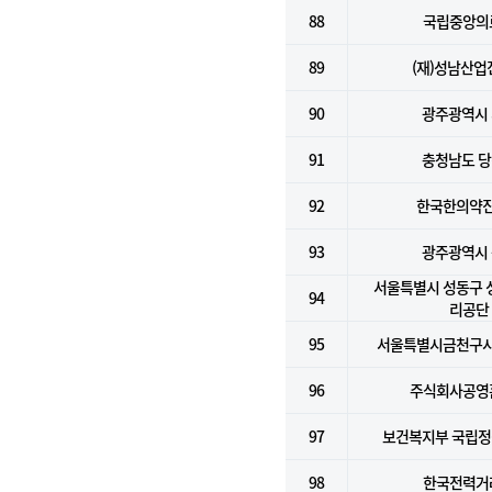
88
국립중앙의
89
(재)성남산업
90
광주광역시
91
충청남도 
92
한국한의약
93
광주광역시
서울특별시 성동구
94
리공단
95
서울특별시금천구
96
주식회사공영
97
보건복지부 국립
98
한국전력거