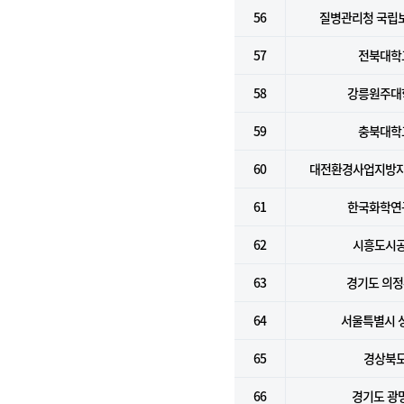
56
질병관리청 국립
57
전북대학
58
강릉원주대
59
충북대학
60
대전환경사업지방
61
한국화학연
62
시흥도시
63
경기도 의
64
서울특별시 
65
경상북
66
경기도 광