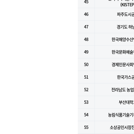
45
(KISTEP
46
파주도시
47
경기도 하
48
한국해양수산
49
한국문화예술
50
경제인문사회
51
한국가스
52
전라남도 농
53
부산대학
54
농림식품기술기
55
소상공인시장