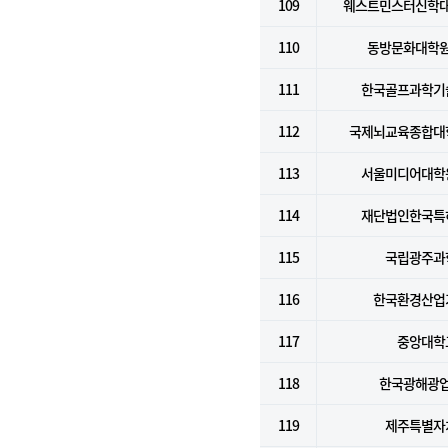
109
웨스트민스터신학
110
동방문화대학
111
한국골프과학기
112
국제뇌교육종합대
113
서울미디어대학
114
재단법인한국특
115
국립광주과
116
한국환경산업
117
중앙대학
118
한국광해광
119
제주특별자