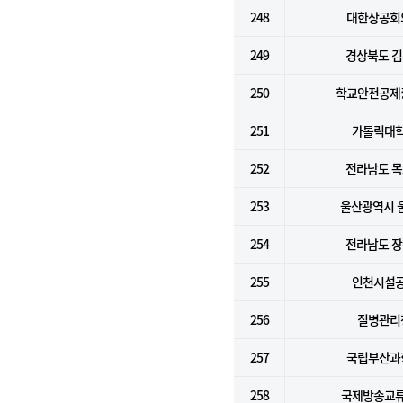
248
대한상공회
249
경상북도 
250
학교안전공제
251
가톨릭대
252
전라남도 
253
울산광역시 
254
전라남도 
255
인천시설
256
질병관리
257
국립부산과
258
국제방송교