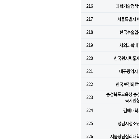
216
과학기술정책
217
서울특별시 
218
한국수출입
219
차의과학대
220
한국원자력통
221
대구광역시
222
한국보건의료
충청북도교육청 충
223
육지원
224
김해대학
225
성남시청소
226
서울상담심리대