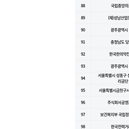
88
국립중앙의
89
(재)성남산업
90
광주광역시
91
충청남도 
92
한국한의약
93
광주광역시
서울특별시 성동구
94
리공단
95
서울특별시금천구
96
주식회사공영
97
보건복지부 국립
98
한국전력거