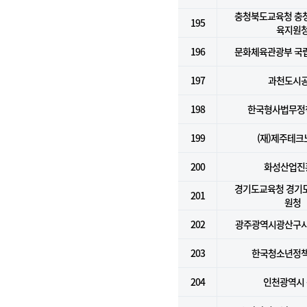
충청북도교육청 충
195
육지원
196
문화체육관광부 국
197
과천도시
198
한국형사법무정
199
(재)제주테크
200
화성산업진
경기도교육청 경기
201
원청
202
광주광역시광산구
203
한국청소년정
204
인천광역시