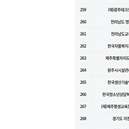
259
(재)광주테크
260
전라남도 
261
전라남도교
262
한국자활복지
263
제주특별자치도
264
원주시시설관
265
한국생산기술
266
한국청소년상담
267
(재)제주평생교
268
경기도 이