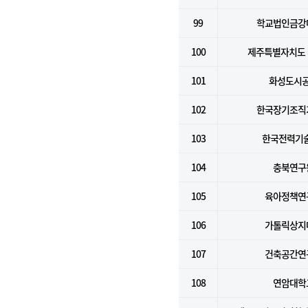
99
학교법인금강
100
제주특별자치도
101
화성도시
102
한국장기조직
103
한국전력기술
104
충북연구
105
육아정책연
106
가톨릭상지
107
건축공간연
108
연암대학