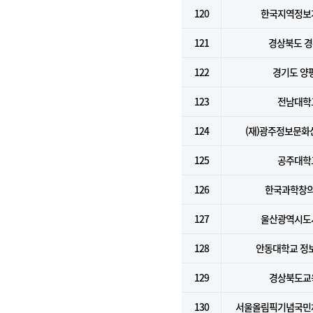
120
한국지역정보
121
경상북도 
122
경기도 양
123
전남대학
124
(재)광주정보문
125
공주대학
126
한국과학창
127
울산광역시도
128
안동대학교 정
129
경상북도교
130
서울올림픽기념국민