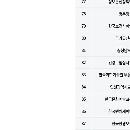
77
정보통신정책
78
병무청
79
한국보건사회
80
국가유산
81
충청남
82
건강보험심사
83
한국과학기술원 부
84
인천광역시
85
한국문화예술교
86
한국벤처캐피
87
한국환경보