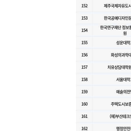
152
제주국제자유도
153
한국공예디자인
한국연구재단 정보
154
원
155
성운대학
156
화성의과학
157
치유상담대학
158
서울대학
159
예술의전
160
주택도시보
161
(재)부산테크
162
행정안전