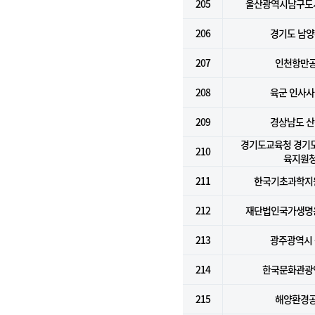
205
울산광역시남구도
206
경기도 남
207
인천항만
208
육군 인사
209
경상남도 
경기도교육청 경기
210
육지원
211
한국기초과학지
212
재단법인국가생명
213
광주광역시
214
한국문화관광
215
해양환경