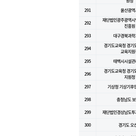
원청
291
울산광역
재단법인광주광역시
292
진흥원
293
대구경북과학
경기도교육청 경기
294
교육지원
295
태백시시설관
경기도교육청 경기
296
지원청
297
기상청 기상기후
298
충청남도 
299
재단법인경상남도투
300
경기도 오