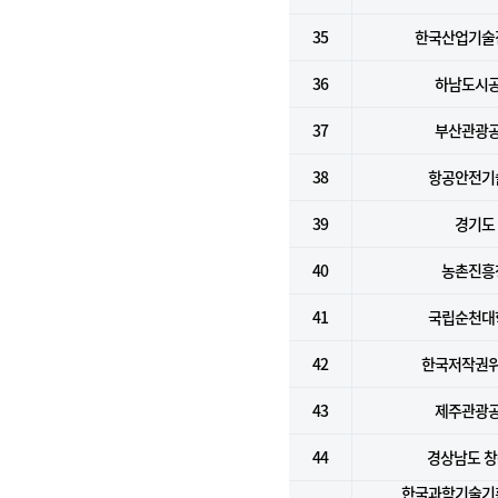
35
한국산업기술
36
하남도시
37
부산관광
38
항공안전기
39
경기도
40
농촌진흥
41
국립순천대
42
한국저작권
43
제주관광
44
경상남도 
한국과학기술기