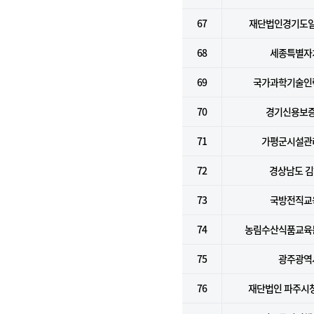
67
재단법인경기도
68
세종특별자
69
국가과학기술인
70
경기신용보
71
가평군시설관
72
경상남도 
73
국방전직교
74
농림수산식품교육
75
광주광역
76
재단법인 파주시