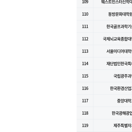
109
웨스트민스터신학
110
동방문화대학
111
한국골프과학기
112
국제뇌교육종합대
113
서울미디어대학
114
재단법인한국특
115
국립광주과
116
한국환경산업
117
중앙대학
118
한국광해광
119
제주특별자