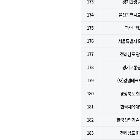
173
경기관광
174
울산광역시
175
군산대학
176
서울특별시 
177
전라남도 
178
경기교통
179
(재)강원테크
180
경상북도 
181
한국체육대
182
한국산업기술
183
전라남도 