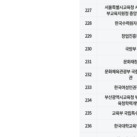
서울특별시교육청 
227
부교육지원청 중
228
한국수력원자력
229
창업진흥
230
국방부
231
문화재
문화체육관광부 국
232
관
233
한국여성인권
부산광역시교육청 
234
육청학력개
235
교육부 국립특
236
한국대학교육