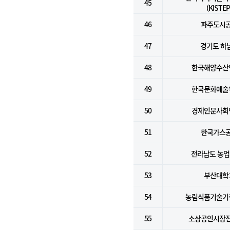
45
(KISTEP
46
파주도시
47
경기도 하
48
한국해양수산
49
한국문화예술
50
경제인문사회
51
한국가스
52
전라남도 농
53
부산대학
54
농림식품기술기
55
소상공인시장