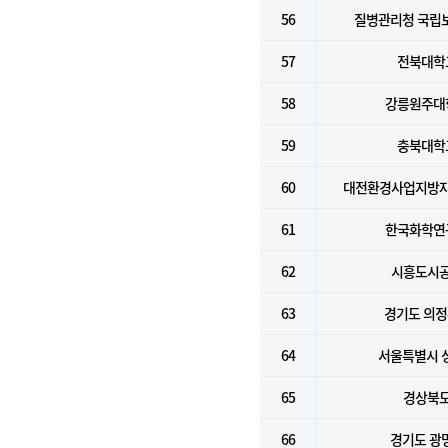
56
질병관리청 국립
57
전북대학
58
강릉원주대
59
충북대학
60
대전환경사업지방
61
한국화학연
62
시흥도시
63
경기도 의
64
서울특별시 
65
경상북
66
경기도 광