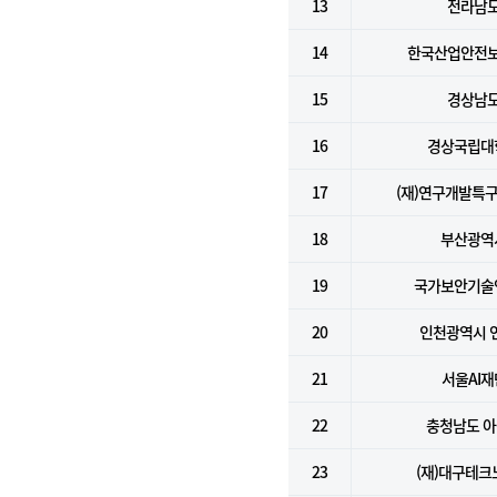
13
전라남
14
한국산업안전
15
경상남
16
경상국립대
17
(재)연구개발특
18
부산광역
19
국가보안기술
20
인천광역시 
21
서울AI재
22
충청남도 
23
(재)대구테크