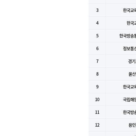
3
한국교
4
한국
5
한국방송
6
정보통
7
경기
8
울산
9
한국교
10
국립해
11
한국방
12
용인