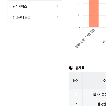
60
관심서비스
30
장바구니 목록
0
한국지능정보사회진흥원
한국
통계표
NO.
수
1
한국지능
2
한국인