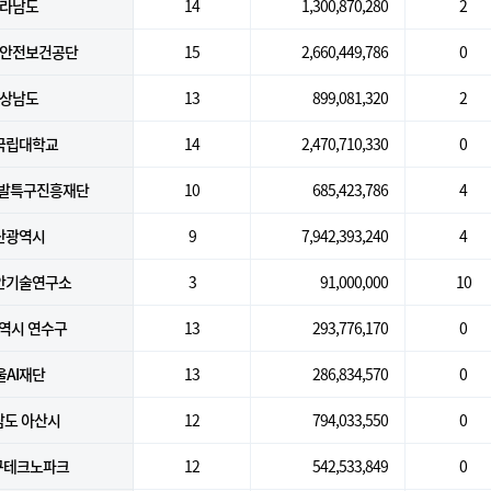
라남도
14
1,300,870,280
2
안전보건공단
15
2,660,449,786
0
상남도
13
899,081,320
2
국립대학교
14
2,470,710,330
0
개발특구진흥재단
10
685,423,786
4
산광역시
9
7,942,393,240
4
안기술연구소
3
91,000,000
10
역시 연수구
13
293,776,170
0
울AI재단
13
286,834,570
0
남도 아산시
12
794,033,550
0
대구테크노파크
12
542,533,849
0