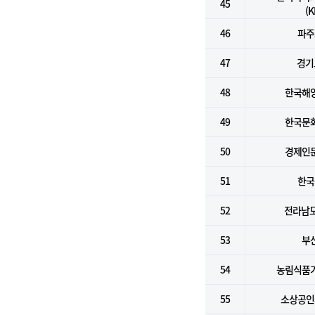
45
(K
46
파주
47
경기
48
한국해
49
한국문
50
경제인
51
한국
52
전라남도
53
부
54
농림식품
55
소상공인