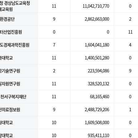
청 경상남도교육청
11
11,042,710,770
0
래교육원
환경공단
9
2,862,663,000
2
터산업진흥원
0
0
11
도경제과학진흥원
7
1,604,041,180
4
북대학교
11
1,400,501,280
0
학기술연구원
2
223,594,086
9
질자원연구원
11
328,520,132
0
인천서구복지재단
11
68,165,460
0
건의료정보원
9
2,488,729,206
1
원대학교
10
1,609,508,000
0
남대학교
10
935,411,110
0