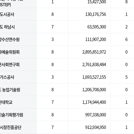
1
15,427,500
8
ISTEP)
도시공사
8
130,176,756
1
도 하남시
7
63,595,300
2
양수산연수원
3
111,907,200
6
화예술위원회
8
2,895,851,972
0
문사회연구회
8
2,761,838,484
0
가스공사
3
1,693,527,155
5
 농업기술원
8
1,206,708,000
0
산대학교
7
1,174,944,400
1
기술기획평가원
8
997,338,000
0
시장진흥공단
7
912,934,950
1