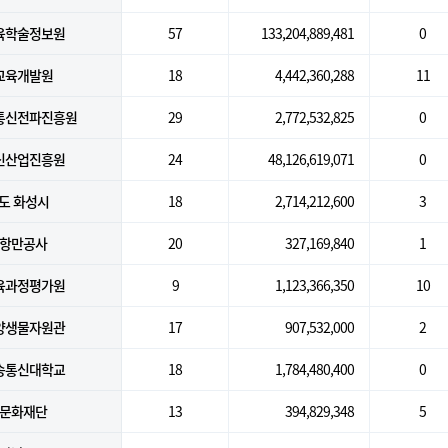
육학술정보원
57
133,204,889,481
0
교육개발원
18
4,442,360,288
11
통신전파진흥원
29
2,772,532,825
0
신산업진흥원
24
48,126,619,071
0
도 화성시
18
2,714,212,600
3
항만공사
20
327,169,840
1
육과정평가원
9
1,123,366,350
10
양생물자원관
17
907,532,000
2
송통신대학교
18
1,784,480,400
0
문화재단
13
394,829,348
5