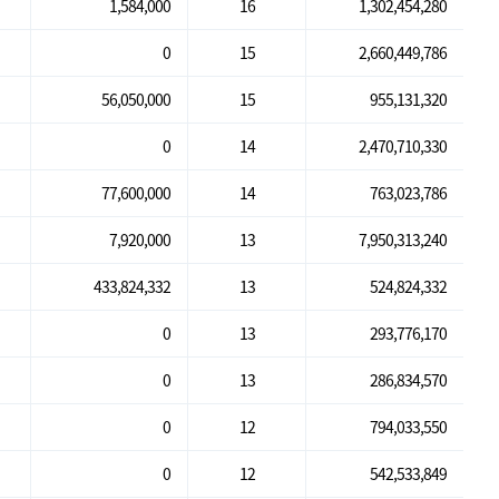
1,584,000
16
1,302,454,280
0
15
2,660,449,786
56,050,000
15
955,131,320
0
14
2,470,710,330
77,600,000
14
763,023,786
7,920,000
13
7,950,313,240
433,824,332
13
524,824,332
0
13
293,776,170
0
13
286,834,570
0
12
794,033,550
0
12
542,533,849