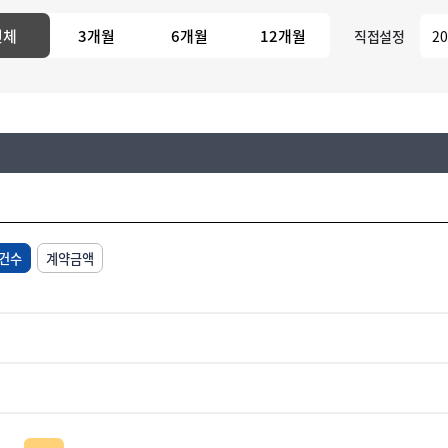
전체
3개월
6개월
12개월
직접설정
건수
계약금액