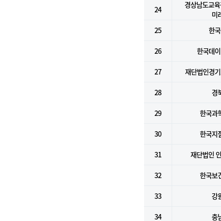
경상남도교육
24
미
25
한국
26
한국데이
27
재단법인경기
28
경
29
한국과
30
한국지
31
재단법인 
32
한국보
33
강
34
충