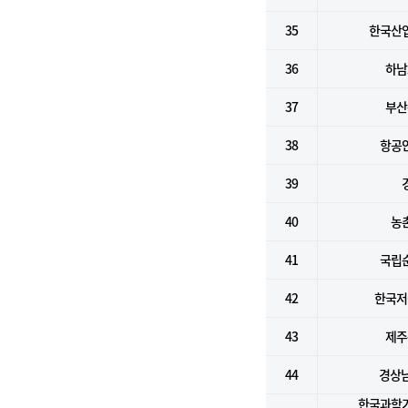
35
한국산
36
하남
37
부산
38
항공
39
40
농
41
국립
42
한국저
43
제주
44
경상
한국과학