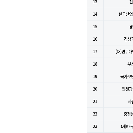
13
전
14
한국산업
15
경
16
경상
17
(재)연구
18
부
19
국가보
20
인천광
21
서
22
충청
23
(재)