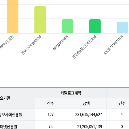
인터넷진흥원
한국교육개발원
한국방송통신전파진흥원
정보통신산업진흥원
한국교육학술정보원
카탈로그계약
요기관
건수
금액
건수
정보사회진흥원
127
231,615,144,627
4
터넷진흥원
75
21,205,051,139
0