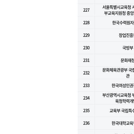
서울특별시교육청 
227
부교육지원청 중
228
한국수력원자력
229
창업진흥
230
국방부
231
문화재
문화체육관광부 국
232
관
233
한국여성인권
부산광역시교육청 
234
육청학력개
235
교육부 국립특
236
한국대학교육