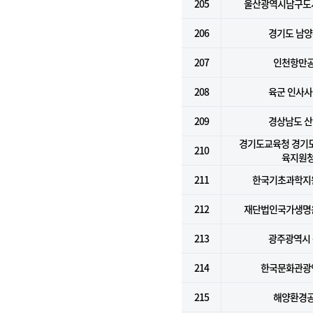
205
울산광역시남구도
206
경기도 남
207
인천항만
208
육군 인사
209
경상남도 
경기도교육청 경기
210
육지원
211
한국기초과학지
212
재단법인국가생명
213
광주광역시
214
한국문화관광
215
해양환경