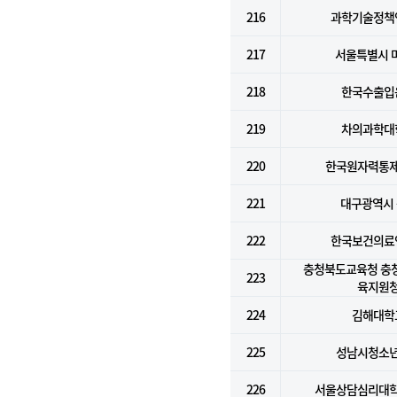
216
과학기술정책
217
서울특별시 
218
한국수출입
219
차의과학대
220
한국원자력통
221
대구광역시
222
한국보건의료
충청북도교육청 충
223
육지원
224
김해대학
225
성남시청소
226
서울상담심리대