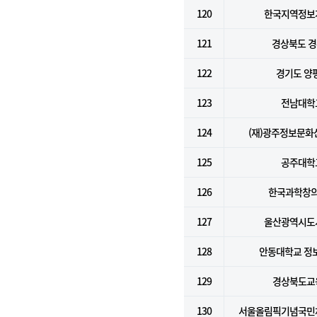
120
한국지역정보
121
경상북도 
122
경기도 양
123
전남대학
124
(재)광주정보문
125
공주대학
126
한국과학창
127
울산광역시도
128
안동대학교 정
129
경상북도교
130
서울올림픽기념국민