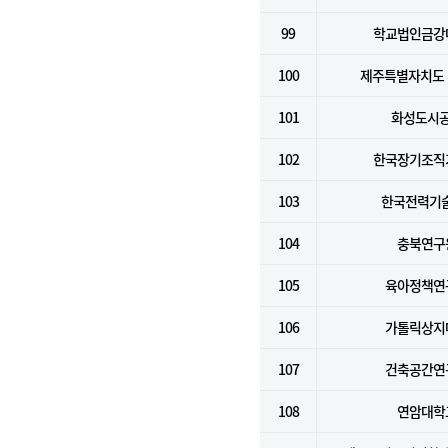
99
학교법인금강
100
제주특별자치도
101
화성도시
102
한국장기조직
103
한국전력기술
104
충북연구
105
육아정책연
106
가톨릭상지
107
건축공간연
108
연암대학