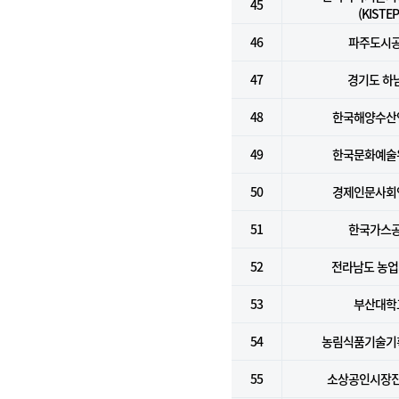
45
(KISTEP
46
파주도시
47
경기도 하
48
한국해양수산
49
한국문화예술
50
경제인문사회
51
한국가스
52
전라남도 농
53
부산대학
54
농림식품기술기
55
소상공인시장