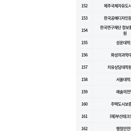
152
제주국제자유도
153
한국공예디자인
한국연구재단 정보
154
원
155
성운대학
156
화성의과학
157
치유상담대학
158
서울대학
159
예술의전
160
주택도시보
161
(재)부산테크
162
행정안전