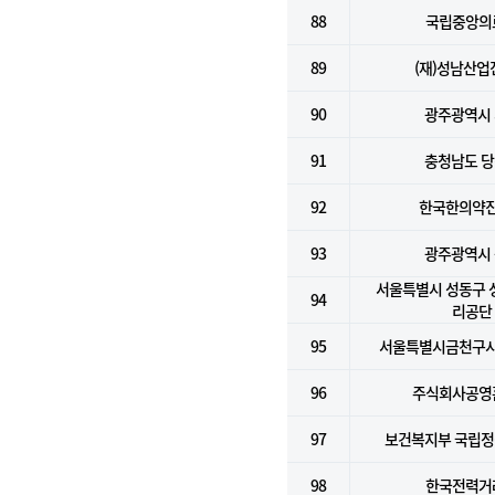
88
국립중앙의
89
(재)성남산업
90
광주광역시
91
충청남도 
92
한국한의약
93
광주광역시
서울특별시 성동구
94
리공단
95
서울특별시금천구
96
주식회사공영
97
보건복지부 국립
98
한국전력거