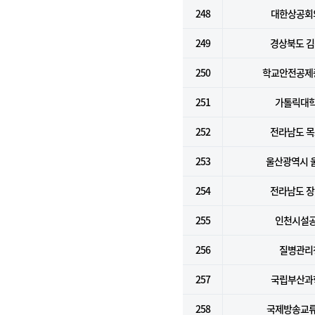
248
대한상공회
249
경상북도 
250
학교안전공제
251
가톨릭대
252
전라남도 
253
울산광역시 
254
전라남도 
255
인천시설
256
질병관리
257
국립부산과
258
국제방송교