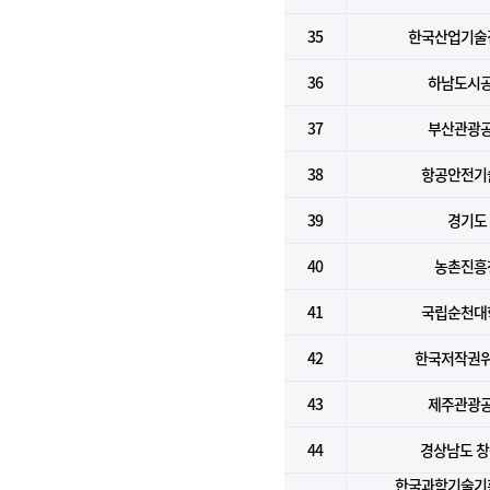
35
한국산업기술
36
하남도시
37
부산관광
38
항공안전기
39
경기도
40
농촌진흥
41
국립순천대
42
한국저작권
43
제주관광
44
경상남도 
한국과학기술기