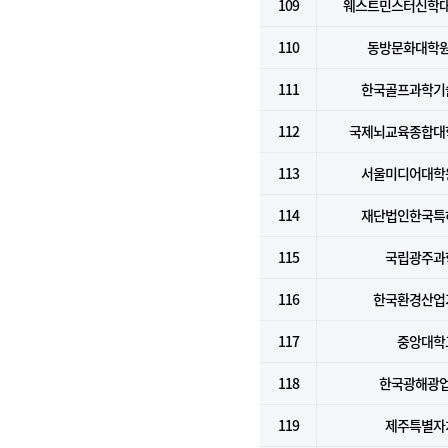
109
웨스트민스터신학
110
동방문화대학
111
한국골프과학기
112
국제뇌교육종합대
113
서울미디어대학
114
재단법인한국특
115
국립광주과
116
한국환경산업
117
중앙대학
118
한국광해광
119
제주특별자