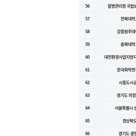
56
질병관리청 국립
57
전북대학
58
강릉원주대
59
충북대학
60
대전환경사업지방
61
한국화학연
62
시흥도시
63
경기도 의
64
서울특별시 
65
경상북
66
경기도 광