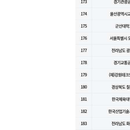
173
경기관광
174
울산광역시
175
군산대학
176
서울특별시 
177
전라남도 
178
경기교통
179
(재)강원테크
180
경상북도 
181
한국체육대
182
한국산업기술
183
전라남도 