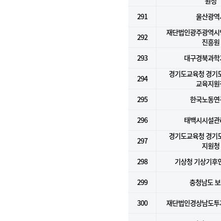
원청
291
울산광역
재단법인광주광역시
292
진흥원
293
대구경북과학
경기도교육청 경기
294
교육지원
295
한국노동연
296
태백시시설관
경기도교육청 경기
297
지원청
298
기상청 기상기후
299
충청남도 
300
재단법인경상남도투