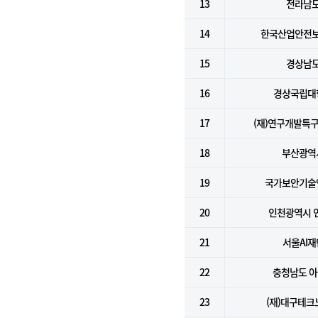
13
전라남
14
한국산업안전
15
경상남
16
경상국립대
17
(재)연구개발특
18
부산광역
19
국가보안기술
20
인천광역시 
21
서울AI재
22
충청남도 
23
(재)대구테크