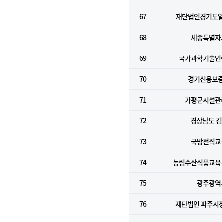
67
재단법인경기도
68
세종특별자
69
국가과학기술인
70
경기신용보
71
가평군시설관
72
경상남도 
73
국방전직교
74
농림수산식품교육
75
광주광역
76
재단법인 파주시