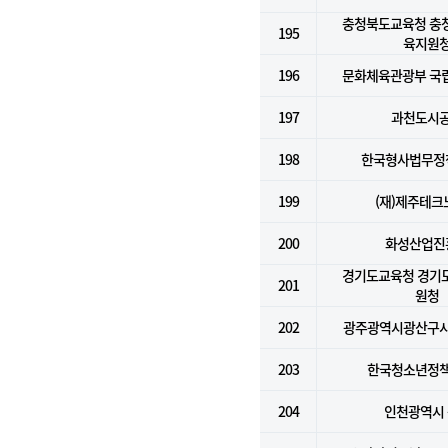
충청북도교육청 충
195
육지원
196
문화체육관광부 국
197
과천도시
198
한국형사법무정
199
(재)제주테크
200
화성산업진
경기도교육청 경기
201
원청
202
광주광역시광산구
203
한국청소년정
204
인천광역시