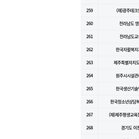
259
(재)광주테크
260
전라남도 
261
전라남도교
262
한국자활복지
263
제주특별자치도
264
원주시시설관
265
한국생산기술
266
한국청소년상담
267
(재)제주평생교
268
경기도 이