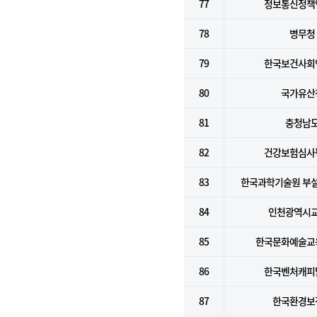
77
정보통신정책
78
병무청
79
한국보건사회
80
국가유산
81
충청남
82
건강보험심사
83
한국과학기술원 부
84
인천광역시
85
한국문화예술교
86
한국벤처캐피
87
한국환경보