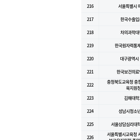
216
서울특별시 
217
한국수출입
218
차의과학대
219
한국원자력통
220
대구광역시
221
한국보건의료
충청북도교육청 충
222
육지원
223
김해대학
224
성남시청소
225
서울상담심리대
서울특별시교육청 
226