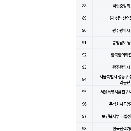
88
국립중앙의
89
(재)성남산업
90
광주광역시
91
충청남도 
92
한국한의약
93
광주광역시
서울특별시 성동구
94
리공단
95
서울특별시금천구
96
주식회사공영
97
보건복지부 국립
98
한국전력거