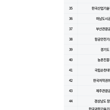
35
한국산업기술
36
하남도시
37
부산관광
38
항공안전기
39
경기도
40
농촌진흥
41
국립순천대
42
한국저작권
43
제주관광
44
경상남도 
한국과학기술기