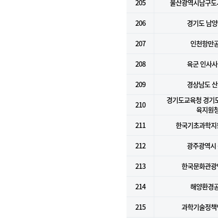
205
울산광역시남구도
206
경기도 남
207
인천항만
208
육군 인사
209
경상남도 
경기도교육청 경기
210
육지원
211
한국기초과학지
212
광주광역시
213
한국문화관광
214
해양환경
215
과학기술정책