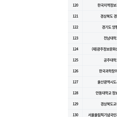
120
한국지역정보
121
경상북도 
122
경기도 양
123
전남대학
124
(재)광주정보문
125
공주대학
126
한국과학창
127
울산광역시도
128
안동대학교 정
129
경상북도교
130
서울올림픽기념국민