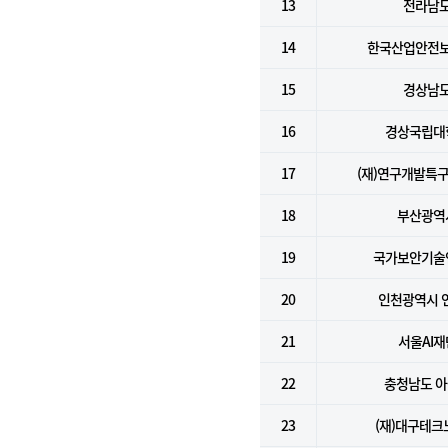
13
전라남
14
한국산업안전
15
경상남
16
경상국립대
17
(재)연구개발특
18
부산광역
19
국가보안기술
20
인천광역시 
21
서울AI재
22
충청남도 
23
(재)대구테크