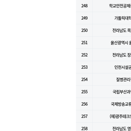
248
학교안전공제
249
가톨릭대
250
전라남도 
251
울산광역시 
252
전라남도 
253
인천시설
254
질병관리
255
국립부산과
256
국제방송교
257
(재)광주테크
258
전라남도 