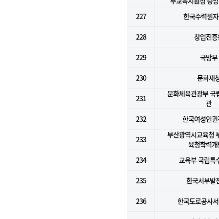
부교육지원청 중
227
한국수력원자력
228
창업진흥
229
국방부
230
문화재
문화체육관광부 국
231
관
232
한국여성인권
부산광역시교육청 
233
육청학력개
234
교육부 국립특
235
한국서부발전
236
한국도로공사서