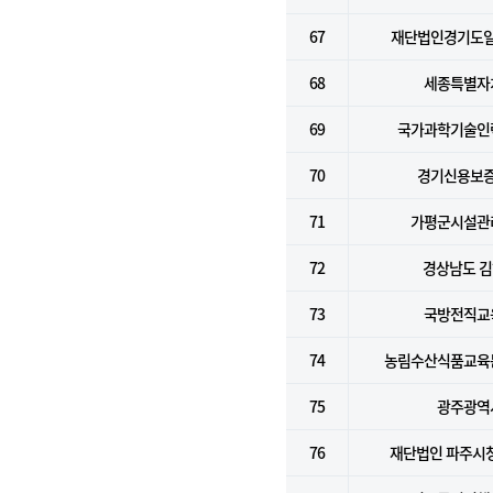
67
재단법인경기도
68
세종특별자
69
국가과학기술인
70
경기신용보
71
가평군시설관
72
경상남도 
73
국방전직교
74
농림수산식품교육
75
광주광역
76
재단법인 파주시