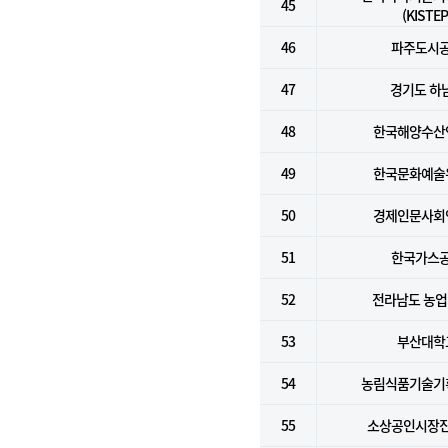
45
(KISTEP
46
파주도시
47
경기도 하
48
한국해양수산
49
한국문화예술
50
경제인문사회
51
한국가스
52
전라남도 농
53
부산대학
54
농림식품기술기
55
소상공인시장