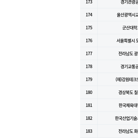
173
경기관광
174
울산광역시
175
군산대학
176
서울특별시 
177
전라남도 
178
경기교통
179
(재)강원테크
180
경상북도 
181
한국체육대
182
한국산업기술
183
전라남도 