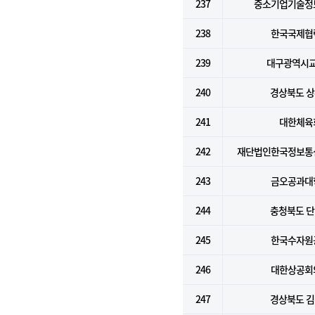
237
중소기업기술정
238
한국국제협
239
대구광역시
240
경상북도 
241
대한체육
242
재단법인한국정보통
243
금오공과대
244
충청북도 
245
한국수자원
246
대한상공회
247
경상북도 