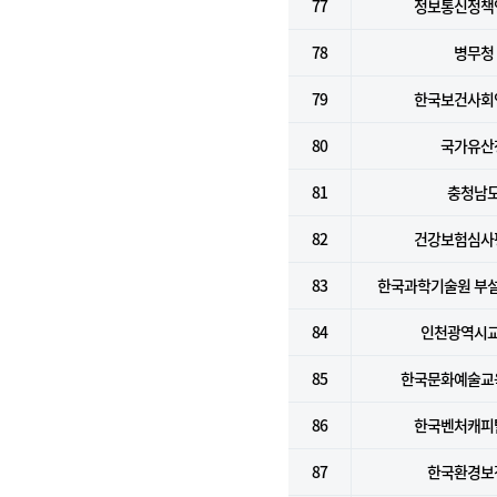
77
정보통신정책
78
병무청
79
한국보건사회
80
국가유산
81
충청남
82
건강보험심사
83
한국과학기술원 부
84
인천광역시
85
한국문화예술교
86
한국벤처캐피
87
한국환경보