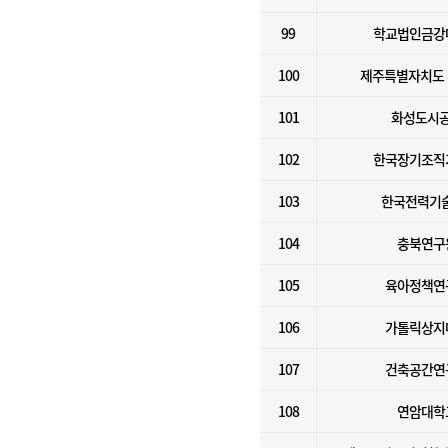
99
학교법인금강
100
제주특별자치도
101
화성도시
102
한국장기조직
103
한국전력기술
104
충북연구
105
육아정책연
106
가톨릭상지
107
건축공간연
108
연암대학