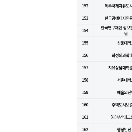
152
제주국제자유도
153
한국공예디자인
한국연구재단 정보
154
원
155
성운대학
156
화성의과학
157
치유상담대학
158
서울대학
159
예술의전
160
주택도시보
161
(재)부산테크
162
행정안전