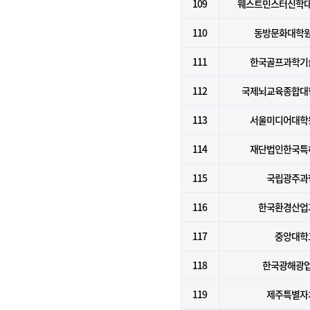
109
웨스트민스터신학
110
동방문화대학
111
한국골프과학기
112
국제뇌교육종합대
113
서울미디어대학
114
재단법인한국특
115
국립광주과
116
한국환경산업
117
중앙대학
118
한국광해광
119
제주특별자