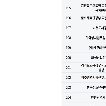
충청북도교육청 충
195
육지원
196
문화체육관광부 국
197
과천도시
198
한국형사법무정
199
(재)제주테크
200
화성산업진
경기도교육청 경기
201
원청
202
광주광역시광산구
203
한국청소년정
204
인천광역시