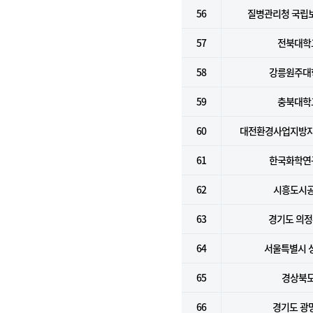
56
질병관리청 국립
57
전북대학
58
강릉원주대
59
충북대학
60
대전환경사업지방
61
한국화학연
62
시흥도시
63
경기도 의
64
서울특별시 
65
경상북
66
경기도 광