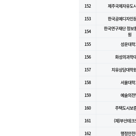
152
제주국제자유도
153
한국공예디자인
한국연구재단 정보
154
원
155
성운대학
156
화성의과학
157
치유상담대학
158
서울대학
159
예술의전
160
주택도시보
161
(재)부산테크
162
행정안전