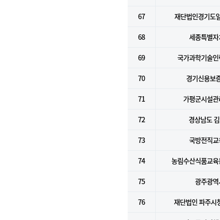
67
재단법인경기도
68
세종특별자
69
국가과학기술인
70
경기신용보
71
가평군시설관
72
경상남도 
73
국방전직교
74
농림수산식품교육
75
광주광역
76
재단법인 파주시