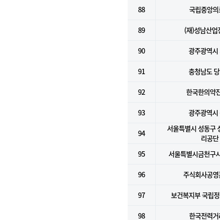
88
국립중앙의
89
(재)성남산업
90
광주광역시
91
충청남도 
92
한국한의약
93
광주광역시
서울특별시 성동구
94
리공단
95
서울특별시금천구
96
주식회사공영
97
보건복지부 국립
98
한국전력거