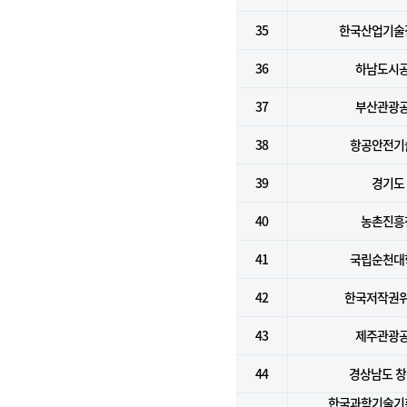
35
한국산업기술
36
하남도시
37
부산관광
38
항공안전기
39
경기도
40
농촌진흥
41
국립순천대
42
한국저작권
43
제주관광
44
경상남도 
한국과학기술기