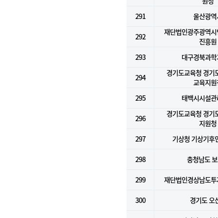
원청
291
울산광역
재단법인광주광역시
292
진흥원
293
대구경북과학
경기도교육청 경기
294
교육지원
295
태백시시설관
경기도교육청 경기
296
지원청
297
기상청 기상기후
298
충청남도 
299
재단법인경상남도투
300
경기도 오