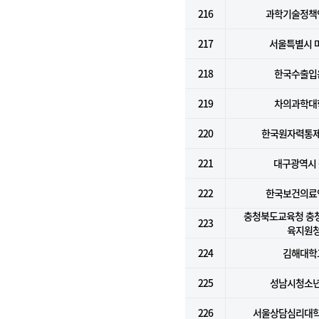
216
과학기술정책
217
서울특별시 
218
한국수출입
219
차의과학대
220
한국원자력통
221
대구광역시
222
한국보건의료
충청북도교육청 충
223
육지원
224
김해대학
225
성남시청소
226
서울상담심리대