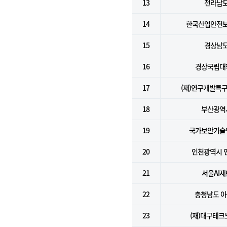
13
전라남
14
한국산업안전
15
경상남
16
경상국립대
17
(재)연구개발특
18
부산광역
19
국가보안기술
20
인천광역시 
21
서울AI재
22
충청남도 
23
(재)대구테크