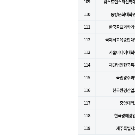
109
웨스트민스터신학
110
동방문화대학
111
한국골프과학기
112
국제뇌교육종합대
113
서울미디어대학
114
재단법인한국특
115
국립광주과
116
한국환경산업
117
중앙대학
118
한국광해광
119
제주특별자