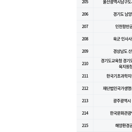
205
울산광역시남구도
206
경기도 남
207
인천항만
208
육군 인사
209
경상남도 
경기도교육청 경기
210
육지원
211
한국기초과학지
212
재단법인국가생명
213
광주광역시
214
한국문화관광
215
해양환경