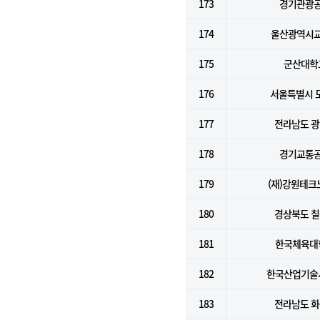
173
경기관광
174
울산광역시
175
군산대학
176
서울특별시 
177
전라남도 
178
경기교통
179
(재)강원테크
180
경상북도 
181
한국체육대
182
한국산업기술
183
전라남도 