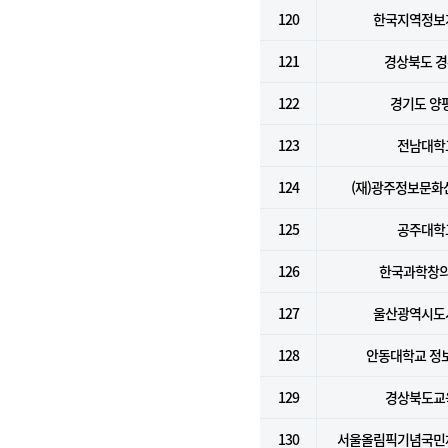
120
한국지역정보
121
경상북도 
122
경기도 양
123
전남대학
124
(재)광주정보문
125
공주대학
126
한국과학창
127
울산광역시도
128
안동대학교 정
129
경상북도교
130
서울올림픽기념국민