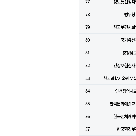
77
정보통신정책
78
병무청
79
한국보건사회
80
국가유산
81
충청남
82
건강보험심사
83
한국과학기술원 부
84
인천광역시
85
한국문화예술교
86
한국벤처캐피
87
한국환경보