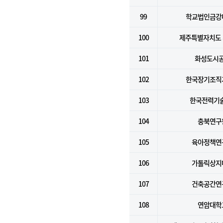
99
학교법인금강
100
제주특별자치도
101
화성도시
102
한국장기조직
103
한국전력기술
104
충북연구
105
육아정책연
106
가톨릭상지
107
건축공간연
108
연암대학