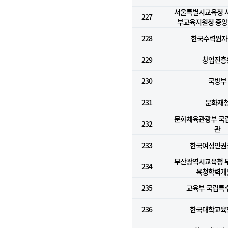
서울특별시교육청 
227
부교육지원청 중
228
한국수력원자력
229
창업진흥
230
국방부
231
문화재
문화체육관광부 국
232
관
233
한국여성인권
부산광역시교육청 
234
육청학력개
235
교육부 국립특
236
한국대학교육