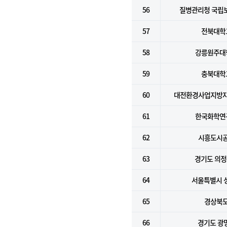
56
질병관리청 국립
57
전북대학
58
강릉원주대
59
충북대학
60
대전환경사업지방
61
한국화학연
62
시흥도시
63
경기도 의
64
서울특별시 
65
경상북
66
경기도 광