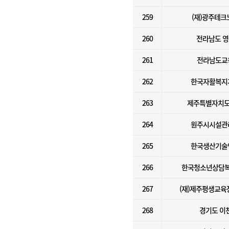
259
(재)광주테크
260
전라남도 
261
전라남도교
262
한국자활복지
263
제주특별자치도
264
원주시시설관
265
한국생산기술
266
한국청소년상담
267
(재)제주평생교
268
경기도 이