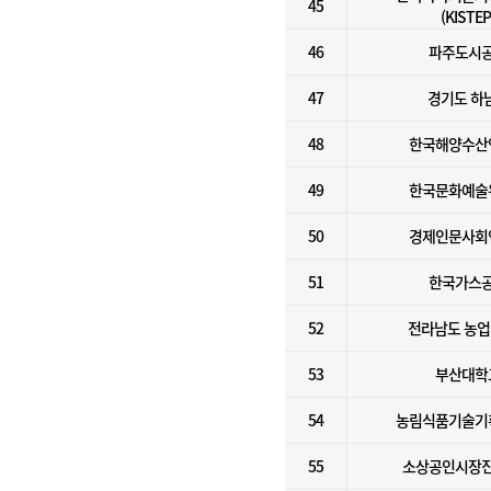
45
(KISTEP
46
파주도시
47
경기도 하
48
한국해양수산
49
한국문화예술
50
경제인문사회
51
한국가스
52
전라남도 농
53
부산대학
54
농림식품기술기
55
소상공인시장