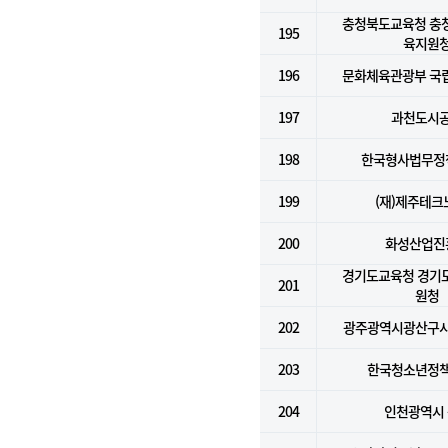
충청북도교육청 충
195
육지원
196
문화체육관광부 국
197
과천도시
198
한국형사법무정
199
(재)제주테크
200
화성산업진
경기도교육청 경기
201
원청
202
광주광역시광산구
203
한국청소년정
204
인천광역시