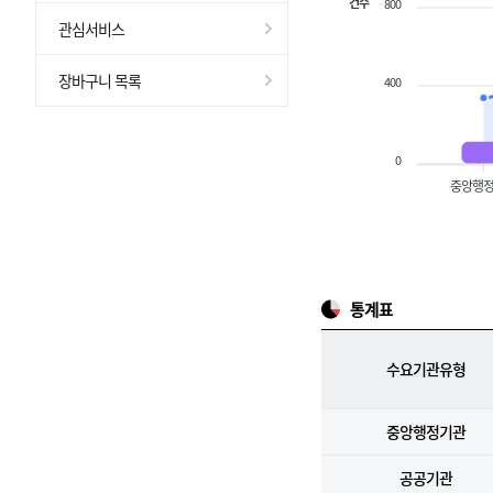
건수
800
관심서비스
장바구니 목록
400
0
중앙행
통계표
수요기관유형
중앙행정기관
공공기관