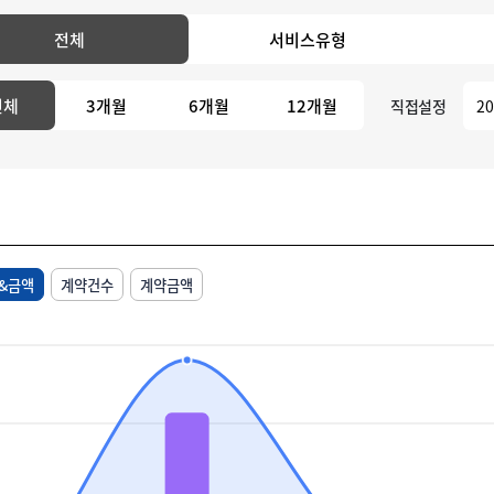
전체
서비스유형
전체
3개월
6개월
12개월
직접설정
&금액
계약건수
계약금액