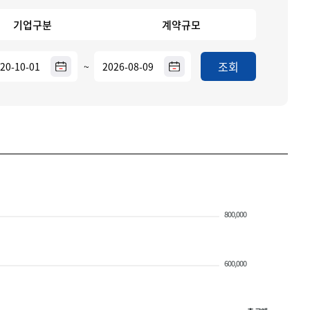
기업구분
계약규모
조회
~
800,000
600,000