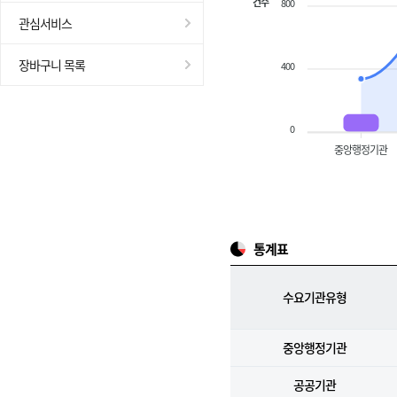
건수
800
관심서비스
장바구니 목록
400
0
중앙행정기관
통계표
수요기관유형
중앙행정기관
공공기관