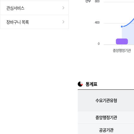
건수
800
관심서비스
장바구니 목록
400
0
중앙행정기관
통계표
수요기관유형
중앙행정기관
공공기관