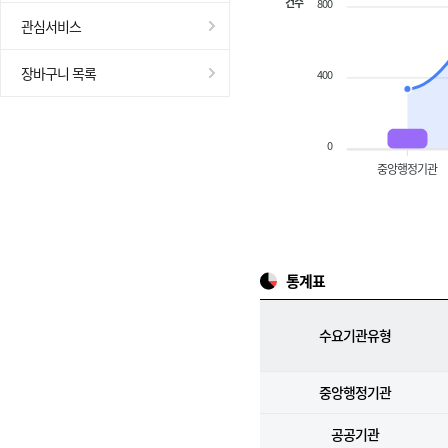
건수
800
관심서비스
장바구니 목록
400
0
중앙행정기관
통계표
수요기관유형
중앙행정기관
공공기관