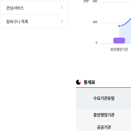
건수
800
관심서비스
장바구니 목록
400
0
중앙행정기관
통계표
수요기관유형
중앙행정기관
공공기관