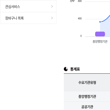
건수
800
관심서비스
장바구니 목록
400
0
중앙행정기관
통계표
수요기관유형
중앙행정기관
공공기관