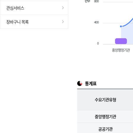
건수
800
관심서비스
장바구니 목록
400
0
중앙행정기관
통계표
수요기관유형
중앙행정기관
공공기관