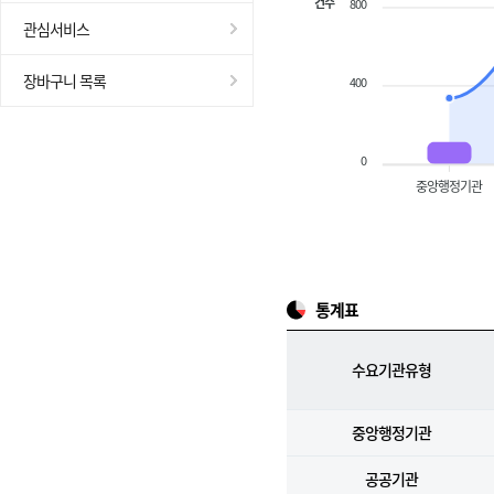
건수
800
관심서비스
장바구니 목록
400
0
중앙행정기관
통계표
수요기관유형
중앙행정기관
공공기관