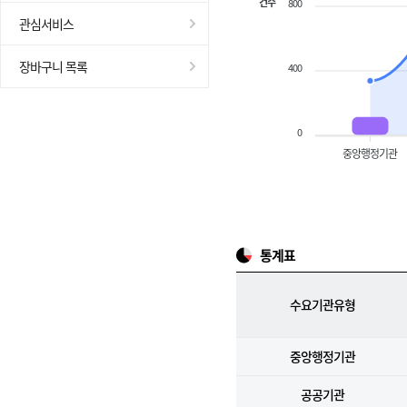
건수
800
관심서비스
장바구니 목록
400
0
중앙행정기관
통계표
수요기관유형
중앙행정기관
공공기관