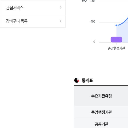
건수
800
관심서비스
장바구니 목록
400
0
중앙행정기관
통계표
수요기관유형
중앙행정기관
공공기관