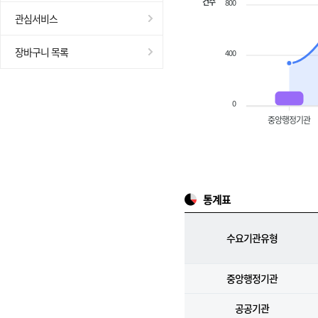
건수
800
관심서비스
장바구니 목록
400
0
중앙행정기관
통계표
수요기관유형
중앙행정기관
공공기관