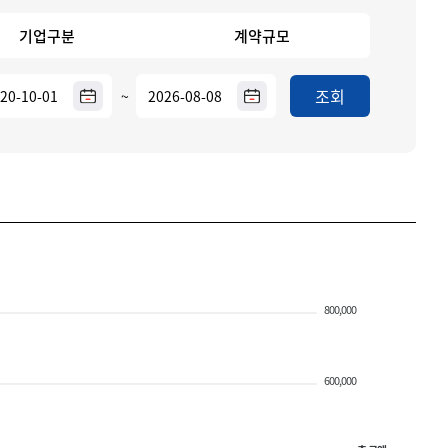
기업구분
계약규모
조회
~
800,000
600,000