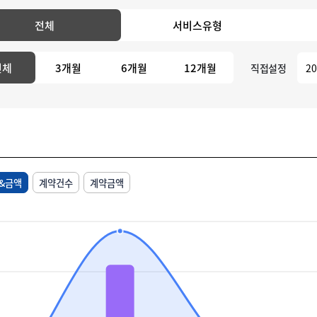
전체
서비스유형
전체
3개월
6개월
12개월
직접설정
&금액
계약건수
계약금액