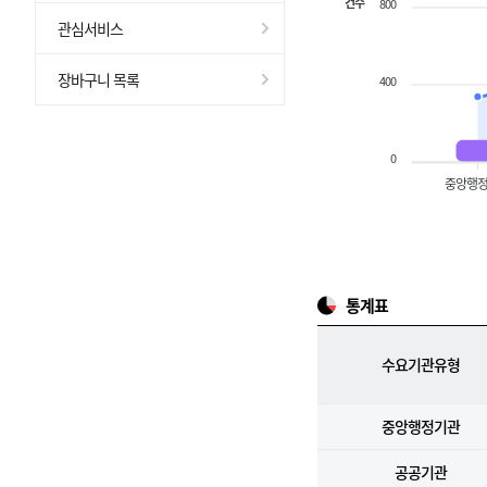
건수
800
관심서비스
장바구니 목록
400
0
중앙행
통계표
수요기관유형
중앙행정기관
공공기관