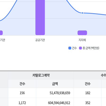
정기관
공공기관
지자체
건수
총 금액 (백만원)
카탈로그계약
수
건수
금액
건수
156
51,478,938,659
182
1,172
604,594,646,912
352