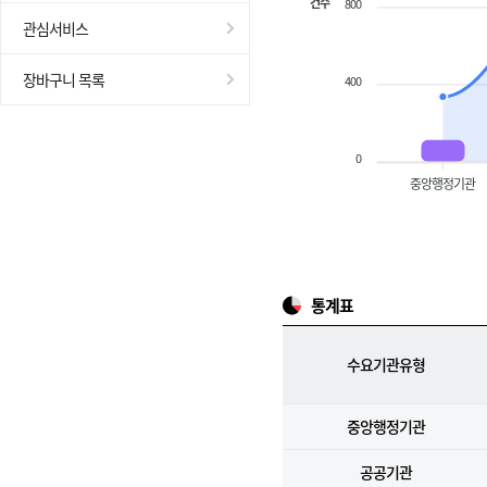
건수
800
관심서비스
장바구니 목록
400
0
중앙행정기관
통계표
수요기관유형
중앙행정기관
공공기관