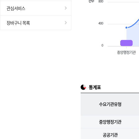
건수
800
관심서비스
장바구니 목록
400
0
중앙행정기관
통계표
수요기관유형
중앙행정기관
공공기관