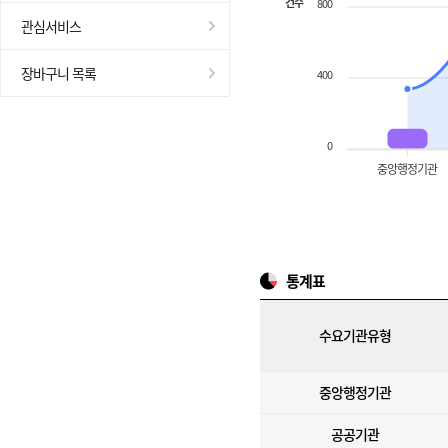
건수
800
관심서비스
장바구니 목록
400
0
중앙행정기관
통계표
수요기관유형
중앙행정기관
공공기관