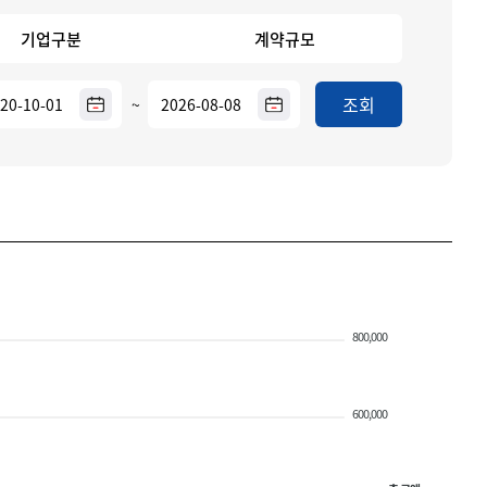
기업구분
계약규모
조회
~
800,000
600,000