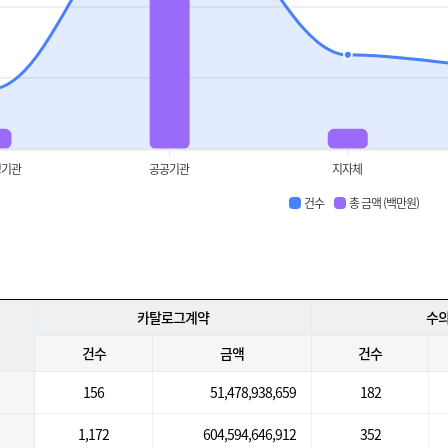
정기관
공공기관
지자체
건수
총 금액 (백만원)
카탈로그계약
수
건수
금액
건수
156
51,478,938,659
182
1,172
604,594,646,912
352