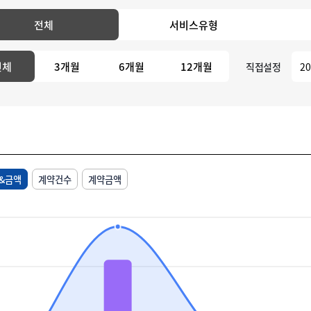
전체
서비스유형
전체
3개월
6개월
12개월
직접설정
&금액
계약건수
계약금액