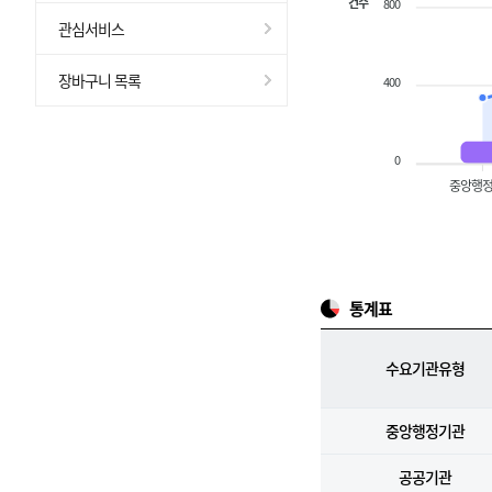
건수
800
관심서비스
장바구니 목록
400
0
중앙행
통계표
수요기관유형
중앙행정기관
공공기관