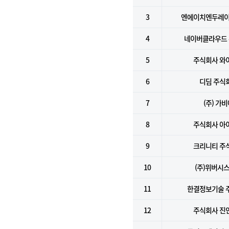
3
엔에이치엔두레이
4
네이버클라우드
5
주식회사 와
6
디딤 주식
7
(주) 가
8
주식회사 아
9
크리니티 주
10
(주)위버시
11
한결정보기술 
12
주식회사 진