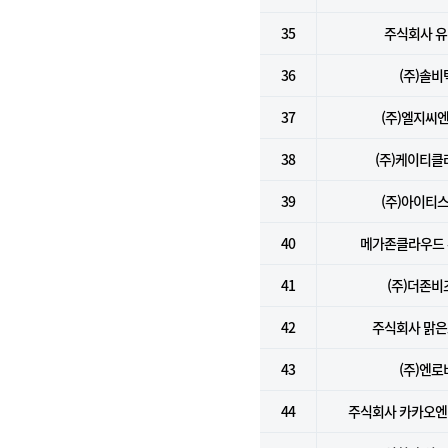
35
주식회사 
36
(주)솔비
37
(주)엘지씨
38
(주)케이티클
39
(주)아이티
40
메가존클라우드
41
(주)더존비
42
주식회사 맑
43
(주)엔로
44
주식회사 카카오