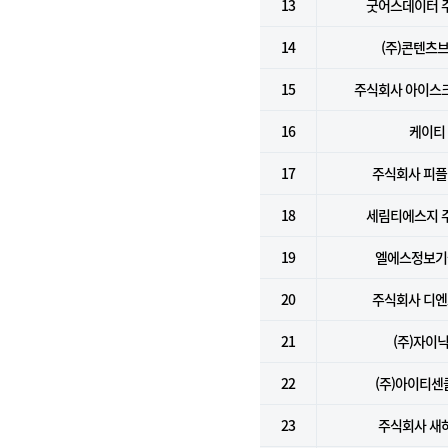
13
굿어스데이터 
14
(주)콘텐츠
15
주식회사 아이스
16
케이티
17
주식회사 피
18
세림티에스지 
19
엘에스정보기술
20
주식회사 디
21
(주)자이
22
(주)아이티센
23
주식회사 새