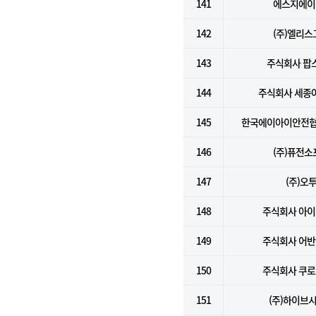
141
에스지에이(
142
(주)엘리스
143
주식회사 팝
144
주식회사 세종
145
한국에이아이안전협
146
(주)퓨전소
147
(주)오
148
주식회사 아
149
주식회사 어
150
주식회사 쿠
151
(주)하이브