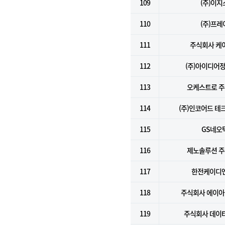
109
(주)이지
110
(주)프레
111
주식회사 케
112
(주)아이디어
113
오케스트로 
114
(주)인코어드 테
115
GS네오
116
제노솔루션 
117
한전케이디엔
118
주식회사 에이
119
주식회사 데이