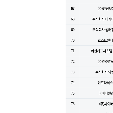
67
(주)인정보
68
주식회사 디케
69
주식회사 샘터
70
호스트센터(
71
씨앤에프시스템
72
(주)마이다
73
주식회사 와
74
인프라닉스(
75
아이티센
76
(주)싸이