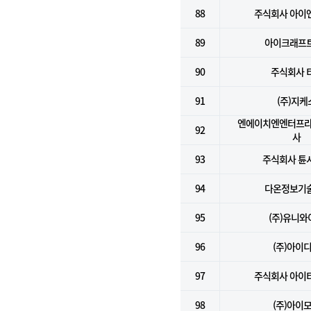
88
주식회사 아이
89
아이크래프트
90
주식회사 
91
(주)지케
엔에이치엔엔터프라
92
사
93
주식회사 튠
94
다온정보기술
95
(주)유니와
96
(주)아이
97
주식회사 아이
98
(주)아이