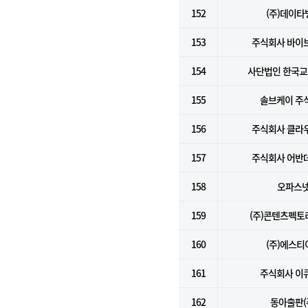
152
(주)데이타
153
주식회사 바이
154
사단법인 한국
155
솔브케이 주
156
주식회사 클라
157
주식회사 어반
158
오파스
159
(주)콘텐츠펙
160
(주)에스티
161
주식회사 이
162
동아출판(