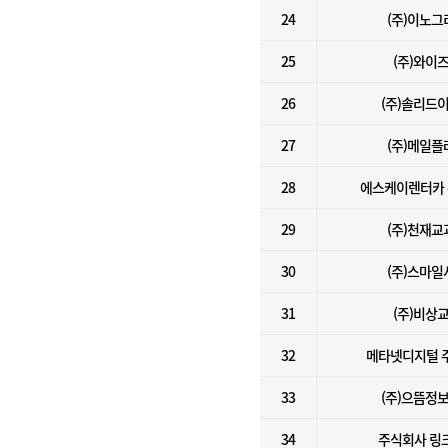
24
(주)이노그
25
(주)와이
26
(주)솔리드
27
(주)메일플
28
에스케이렌터카
29
(주)천재교
30
(주)스마일
31
(주)비상
32
메타넷디지털 
33
(주)으뜸정
34
주식회사 링