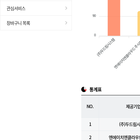
관심서비스
90
장바구니 목록
0
(주)두드림시스템
엔에이치엔클라우드 주
통계표
NO.
제공기
1
(주)두드림
2
엔에이치엔클라우