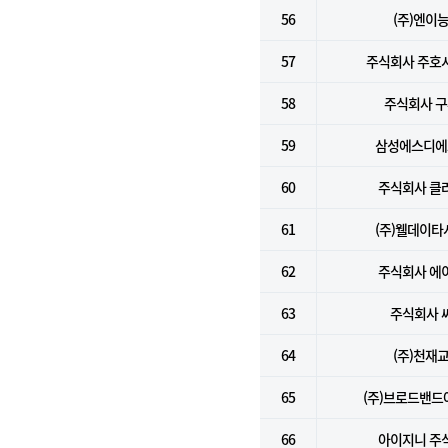
56
(주)엔이
57
주식회사 주호
58
주식회사 
59
삼성에스디에스
60
주식회사 클
61
(주)웰데이타
62
주식회사 에
63
주식회사 
64
(주)천재
65
(주)브로드밴
66
아이지니 주