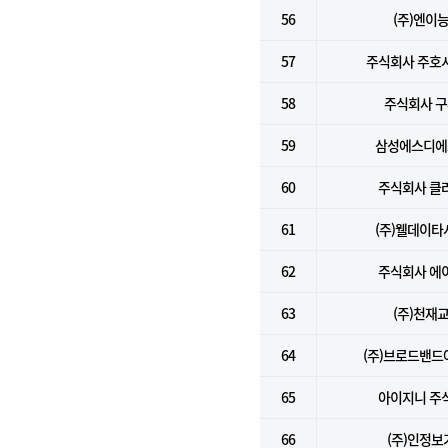
56
(주)엔이
57
주식회사 주호
58
주식회사 
59
삼성에스디에스
60
주식회사 클
61
(주)웰데이타
62
주식회사 에
63
(주)천재
64
(주)브로드밴
65
아이지니 주
66
(주)인정보