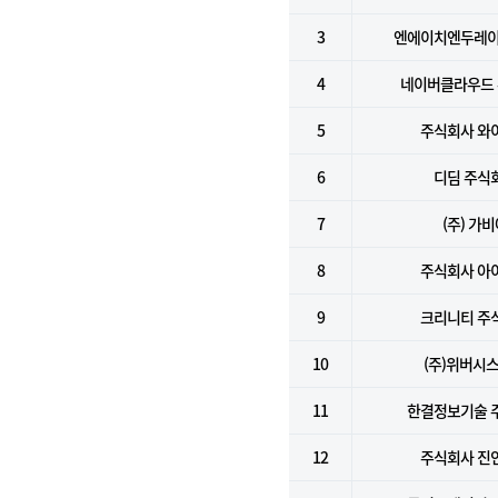
3
엔에이치엔두레이
4
네이버클라우드
5
주식회사 와
6
디딤 주식
7
(주) 가
8
주식회사 아
9
크리니티 주
10
(주)위버시
11
한결정보기술 
12
주식회사 진