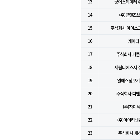
13
굿어스데이터 
14
(주)콘텐츠
15
주식회사 아이스
16
케이티
17
주식회사 피
18
세림티에스지 
19
엘에스정보기술
20
주식회사 디
21
(주)자이
22
(주)아이티센
23
주식회사 새