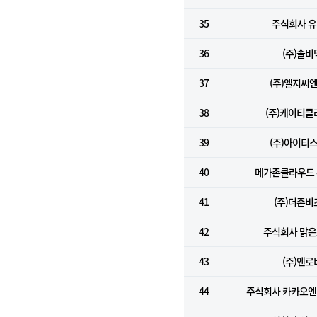
35
주식회사 
36
(주)솔비
37
(주)엘지씨
38
(주)케이티클
39
(주)아이티
40
메가존클라우드
41
(주)더존비
42
주식회사 맑
43
(주)엔로
44
주식회사 카카오