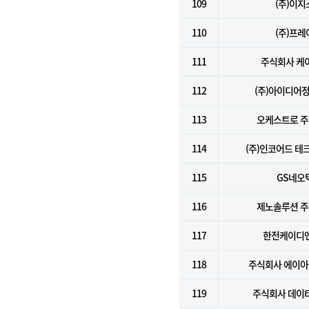
109
(주)이지
110
(주)프레
111
주식회사 케
112
(주)아이디어
113
오케스트로 
114
(주)인코어드 테
115
GS네오
116
제노솔루션 
117
한전케이디엔
118
주식회사 에이
119
주식회사 데이