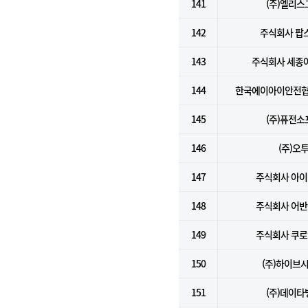
141
(주)엘리스
142
주식회사 팝
143
주식회사 세종
144
한국에이아이안전협
145
(주)퓨전소
146
(주)오
147
주식회사 아
148
주식회사 어
149
주식회사 쿠
150
(주)하이브
151
(주)데이타