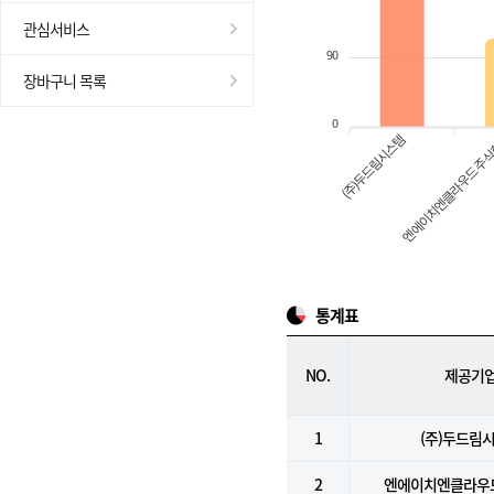
관심서비스
90
장바구니 목록
0
(주)두드림시스템
엔에이치엔클라우드 주
통계표
NO.
제공기
1
(주)두드림
2
엔에이치엔클라우