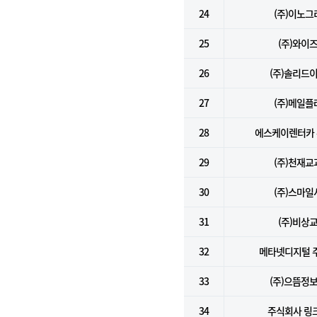
24
(주)이노그
25
(주)와이
26
(주)솔리드
27
(주)메일플
28
에스케이렌터카
29
(주)천재교
30
(주)스마일
31
(주)비상
32
메타넷디지털 
33
(주)으뜸정
34
주식회사 링