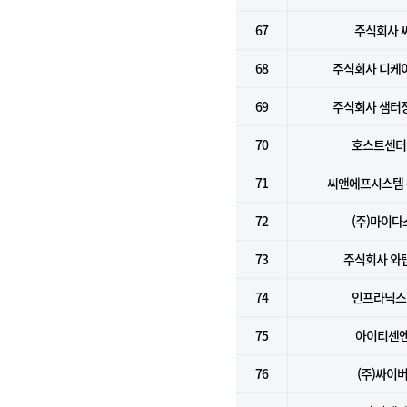
67
주식회사 
68
주식회사 디케
69
주식회사 샘터
70
호스트센터(
71
씨앤에프시스템
72
(주)마이다
73
주식회사 와
74
인프라닉스(
75
아이티센
76
(주)싸이