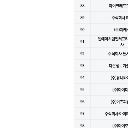
88
아이크래프트
89
주식회사 
90
(주)지케
엔에이치엔엔터프라
91
사
92
주식회사 튠
93
다온정보기술
94
(주)유니와
95
(주)아이
96
(주)이즈피
97
주식회사 아이
98
(주)아이