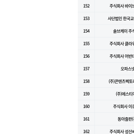
152
주식회사 바이
153
사단법인 한국
154
솔브케이 주
155
주식회사 클라
156
주식회사 어반
157
오파스
158
(주)콘텐츠펙
159
(주)에스티
160
주식회사 이
161
동아출판(
162
주식회사 성산