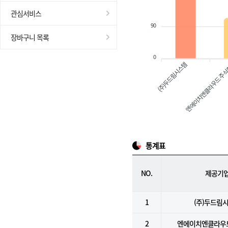
관심서비스
90
장바구니 목록
0
(주)두드림시스템
엔에이치엔클라우드 주
통계표
NO.
제공기
1
(주)두드림
2
엔에이치엔클라우