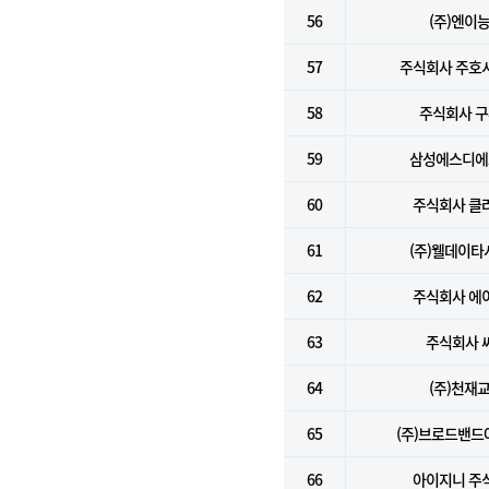
56
(주)엔이
57
주식회사 주호
58
주식회사 
59
삼성에스디에스
60
주식회사 클
61
(주)웰데이타
62
주식회사 에
63
주식회사 
64
(주)천재
65
(주)브로드밴
66
아이지니 주