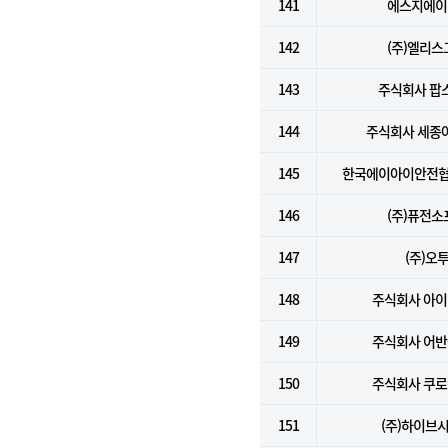
141
에스지에이(
142
(주)엘리스
143
주식회사 팝
144
주식회사 세종
145
한국에이아이안전협
146
(주)퓨전소
147
(주)오
148
주식회사 아
149
주식회사 어
150
주식회사 쿠
151
(주)하이브