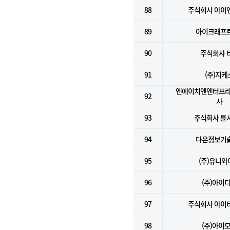
88
주식회사 아이
89
아이크래프트
90
주식회사 
91
(주)지케
엔에이치엔엔터프라
92
사
93
주식회사 튠
94
다온정보기술
95
(주)유니와
96
(주)아이
97
주식회사 아이
98
(주)아이