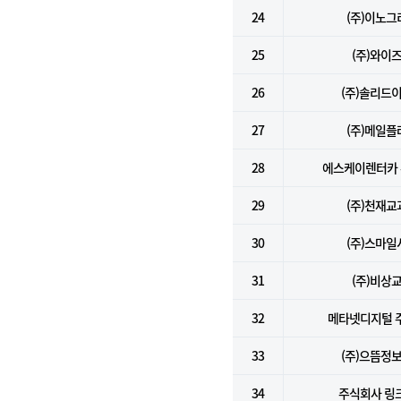
24
(주)이노그
25
(주)와이
26
(주)솔리드
27
(주)메일플
28
에스케이렌터카
29
(주)천재교
30
(주)스마일
31
(주)비상
32
메타넷디지털 
33
(주)으뜸정
34
주식회사 링