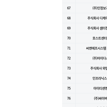
67
(주)인정보
68
주식회사 디케
69
주식회사 샘터
70
호스트센터(
71
씨앤에프시스템
72
(주)마이다
73
주식회사 와
74
인프라닉스(
75
아이티센
76
(주)싸이