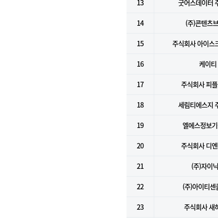
13
굿어스데이터 
14
(주)콘텐츠
15
주식회사 아이스
16
케이티
17
주식회사 피
18
세림티에스지 
19
엘에스정보기술
20
주식회사 디
21
(주)자이
22
(주)아이티센
23
주식회사 새