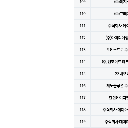
109
(주)이지
110
(주)프레
111
주식회사 케
112
(주)아이디어
113
오케스트로 
114
(주)인코어드 테
115
GS네오
116
제노솔루션 
117
한전케이디엔
118
주식회사 에이
119
주식회사 데이