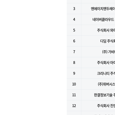
3
엔에이치엔두레이
4
네이버클라우드
5
주식회사 와
6
디딤 주식
7
(주) 가
8
주식회사 아
9
크리니티 주
10
(주)위버시
11
한결정보기술 
12
주식회사 진