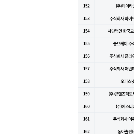
152
(주)데이타
153
주식회사 바이
154
사단법인 한국
155
솔브케이 주
156
주식회사 클라
157
주식회사 어반
158
오파스
159
(주)콘텐츠펙
160
(주)에스티
161
주식회사 이
162
동아출판(