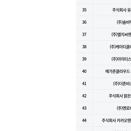
35
주식회사 
36
(주)솔비
37
(주)엘지씨
38
(주)케이티클
39
(주)아이티
40
메가존클라우드
41
(주)더존비
42
주식회사 맑
43
(주)엔로
44
주식회사 카카오