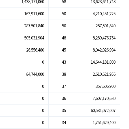
1,438,171,060
58
13,623,641,748
163,911,600
50
4,210,451,225
287,501,840
50
287,501,840
505,031,904
48
8,289,476,754
26,556,480
45
8,042,026,994
0
43
14,644,181,000
84,744,000
38
2,610,621,956
0
37
357,606,900
0
36
7,607,170,680
0
35
60,531,072,007
0
34
1,751,629,400