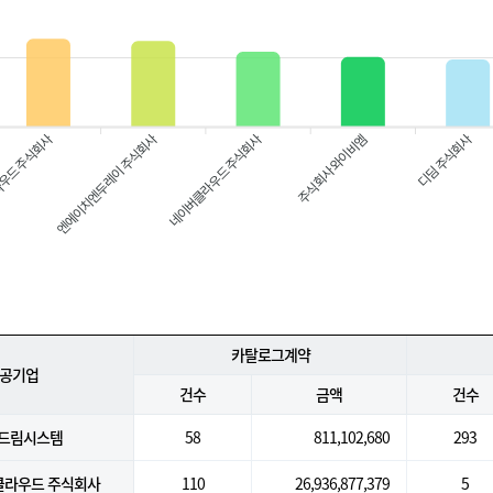
우드 주식회사
네이버클라우드 주식회사
주식회사 와이비엠
디딤 주식회사
엔에이치엔두레이 주식회사
카탈로그계약
공기업
건수
금액
건수
두드림시스템
58
811,102,680
293
라우드 주식회사
110
26,936,877,379
5