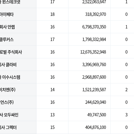
 윈스테크넷
17
2,522,063,647
1
)아이페타
18
318,392,970
0
회사 안랩
16
6,798,370,350
1
)클루커스
17
1,798,332,984
0
로벌 주식회사
16
12,676,352,948
0
회사 클라비
16
3,396,969,760
0
 이수시스템
16
2,968,897,600
0
이치엔(주)
14
1,521,239,587
2
언스(주)
16
244,629,040
0
사 모두싸인
13
49,747,500
3
회사 그렉터
15
404,876,100
0