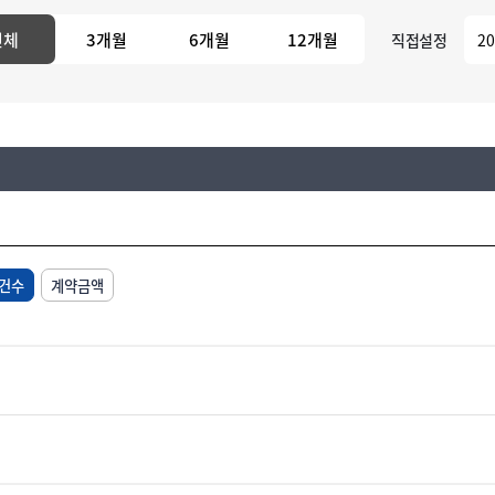
전체
3개월
6개월
12개월
직접설정
건수
계약금액