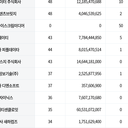
이터 주식회사
48
12,185,470,688
10
콘텐츠브릿지
48
4,046,539,625
2
아이스크림미디어
0
0
50
케이티
43
7,784,444,850
5
 피플데이타
44
8,015,470,514
1
스지 주식회사
43
14,644,181,000
0
정보기술(주)
37
2,525,877,956
1
 디엔소프트
37
357,606,900
0
)자이닉스
36
7,607,170,680
0
아이티센클로잇
35
60,531,072,007
0
사 새하컴즈
34
1,751,629,400
0