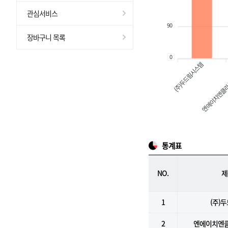
관심서비스
90
장바구니 목록
0
(주)두드림시스템
엔에이치엔클라
통계표
NO.
제
1
(주)
2
엔에이치엔클