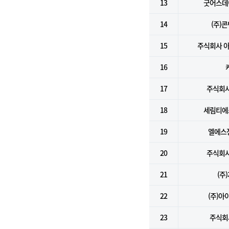
13
굿어스데
14
(주)
15
주식회사 
16
17
주식회사
18
세림티에
19
엘에스
20
주식회사
21
(주
22
(주)
23
주식회