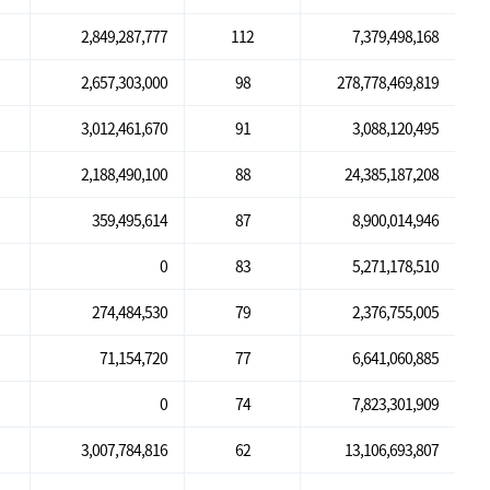
2,849,287,777
112
7,379,498,168
2,657,303,000
98
278,778,469,819
3,012,461,670
91
3,088,120,495
2,188,490,100
88
24,385,187,208
359,495,614
87
8,900,014,946
0
83
5,271,178,510
274,484,530
79
2,376,755,005
71,154,720
77
6,641,060,885
0
74
7,823,301,909
3,007,784,816
62
13,106,693,807