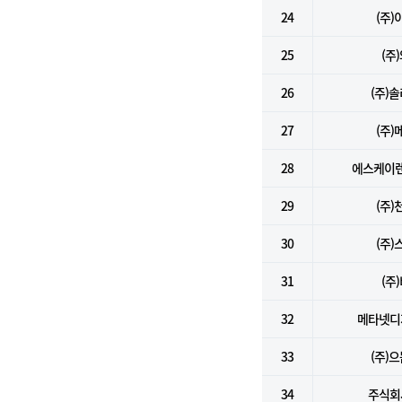
24
(주
25
(주
26
(주)
27
(주
28
에스케이렌
29
(주
30
(주
31
(주
32
메타넷디
33
(주)
34
주식회