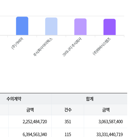
(주) 가비아
크리니티 주식회사
(주)위버시스템즈
주식회사 아이웍스
수의계약
합계
금액
건수
금액
2,252,484,720
351
3,063,587,400
6,394,563,340
115
33,331,440,719