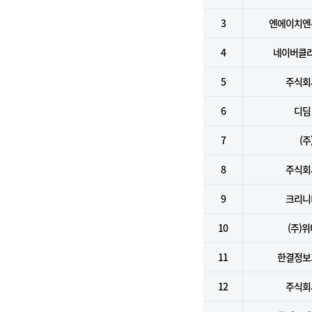
3
엔에이치엔
4
네이버클라
5
주식회
6
디딤
7
(주
8
주식회
9
크리니
10
(주)
11
한결정보
12
주식회