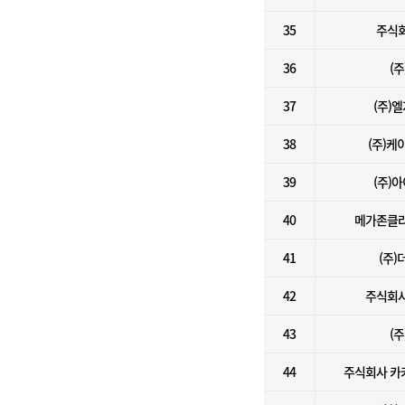
35
주식
36
(
37
(주)
38
(주)
39
(주)
40
메가존클라
41
(주
42
주식회사
43
(
44
주식회사 카