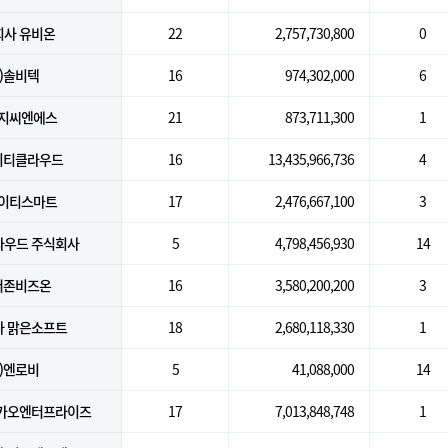
회사 유비온
22
2,757,730,800
0
주)솔비텍
16
974,302,000
6
엘지씨엔에스
21
873,711,300
1
케이티클라우드
16
13,435,966,736
4
아이티스마트
17
2,476,667,100
3
우드 주식회사
5
4,798,456,930
14
)더존비즈온
16
3,580,200,200
3
 맑은소프트
18
2,680,118,330
1
주)엔로비
5
41,088,000
14
카오엔터프라이즈
17
7,013,848,748
1