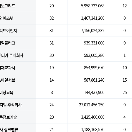
)이노그리드
20
5,958,733,068
12
)와이즈넛
32
1,467,341,200
0
솔리드이엔지
31
7,156,024,332
0
)메일플러그
31
939,331,000
0
터카 주식회사
30
593,605,280
1
)천재교과서
19
854,999,670
10
)스마일서브
14
587,861,240
15
)비상교육
3
144,437,900
25
지털 주식회사
24
27,012,456,250
0
으뜸정보기술
20
3,425,406,000
4
사 링크밸류
24
1,188,168,570
0