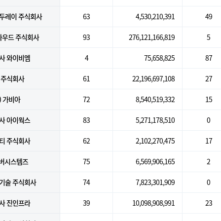
두레이 주식회사
63
4,530,210,391
49
우드 주식회사
93
276,121,166,819
5
사 와이비엠
4
75,658,825
87
 주식회사
61
22,196,697,108
27
) 가비아
72
8,540,519,332
15
사 아이웍스
83
5,271,178,510
0
티 주식회사
62
2,102,270,475
17
위버시스템즈
75
6,569,906,165
2
기술 주식회사
74
7,823,301,909
0
사 진인프라
39
10,098,908,991
23