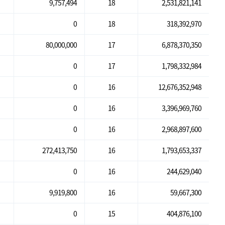
9,757,494
18
2,531,821,141
0
18
318,392,970
80,000,000
17
6,878,370,350
0
17
1,798,332,984
0
16
12,676,352,948
0
16
3,396,969,760
0
16
2,968,897,600
272,413,750
16
1,793,653,337
0
16
244,629,040
9,919,800
16
59,667,300
0
15
404,876,100