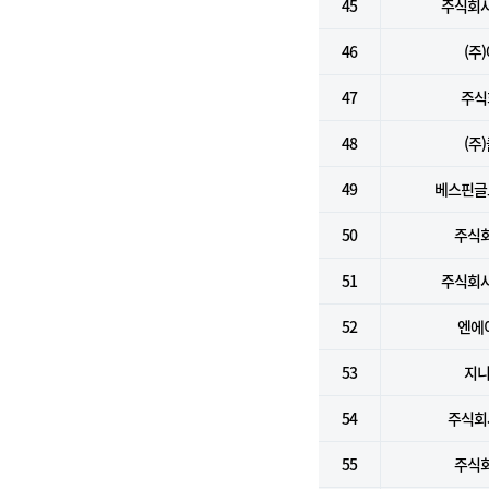
45
주식회사
46
(주
47
주식
48
(주
49
베스핀글
50
주식
51
주식회사
52
엔에
53
지니
54
주식회
55
주식