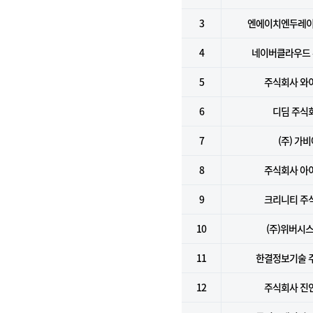
3
엔에이치엔두레이
4
네이버클라우드
5
주식회사 와
6
디딤 주식
7
(주) 가
8
주식회사 아
9
크리니티 주
10
(주)위버시
11
한결정보기술 
12
주식회사 진