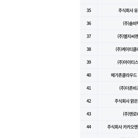
35
주식회사 
36
(주)솔비
37
(주)엘지씨
38
(주)케이티클
39
(주)아이티
40
메가존클라우드
41
(주)더존비
42
주식회사 맑
43
(주)엔로
44
주식회사 카카오