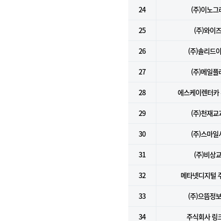
24
(주)이노그
25
(주)와이
26
(주)솔리드
27
(주)메일플
28
에스케이렌터카
29
(주)천재교
30
(주)스마일
31
(주)비상
32
메타넷디지털 
33
(주)으뜸정
34
주식회사 링