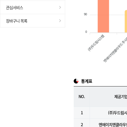
관심서비스
90
장바구니 목록
0
(주)두드림시스템
엔에이치엔클라우드 주
통계표
NO.
제공기
1
(주)두드림
2
엔에이치엔클라우