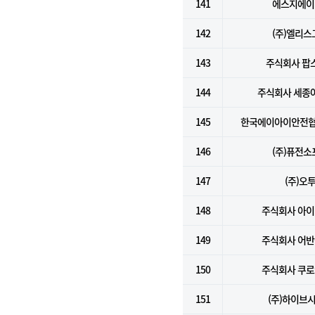
141
에스지에이(
142
(주)엘리스
143
주식회사 팝
144
주식회사 세종
145
한국에이아이안전협
146
(주)퓨전소
147
(주)오
148
주식회사 아
149
주식회사 어
150
주식회사 쿠
151
(주)하이브