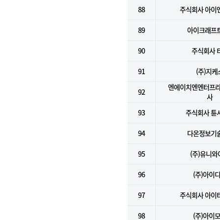
88
주식회사 아이
89
아이크래프트
90
주식회사 
91
(주)지케
엔에이치엔엔터프라
92
사
93
주식회사 튠
94
다온정보기술
95
(주)유니와
96
(주)아이
97
주식회사 아이
98
(주)아이