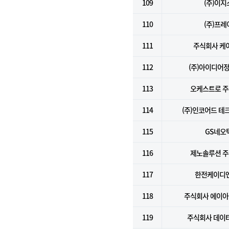
109
(주)이지
110
(주)프레
111
주식회사 케
112
(주)아이디어
113
오케스트로 
114
(주)인코어드 테
115
GS네오
116
제노솔루션 
117
한전케이디엔
118
주식회사 에이
119
주식회사 데이