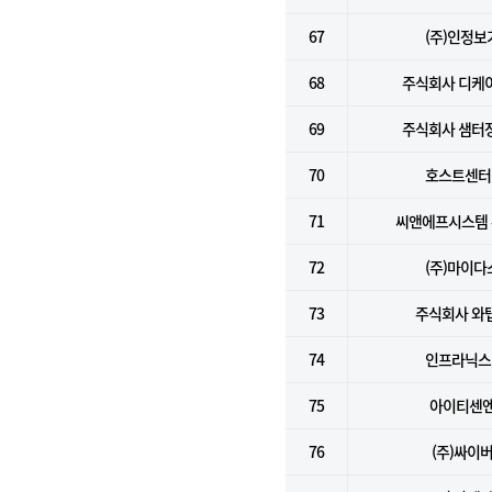
67
(주)인정보
68
주식회사 디케
69
주식회사 샘터
70
호스트센터(
71
씨앤에프시스템
72
(주)마이다
73
주식회사 와
74
인프라닉스(
75
아이티센
76
(주)싸이