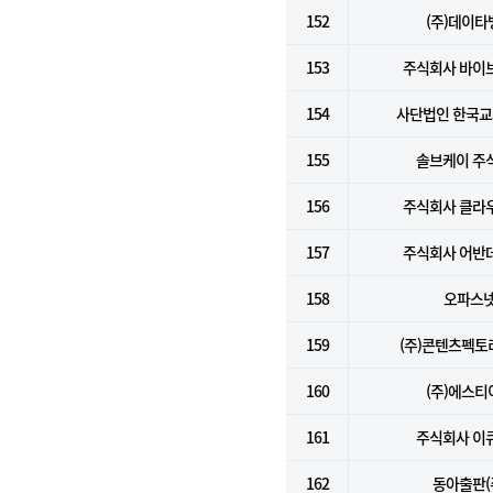
152
(주)데이타
153
주식회사 바이
154
사단법인 한국
155
솔브케이 주
156
주식회사 클라
157
주식회사 어반
158
오파스
159
(주)콘텐츠펙
160
(주)에스티
161
주식회사 이
162
동아출판(