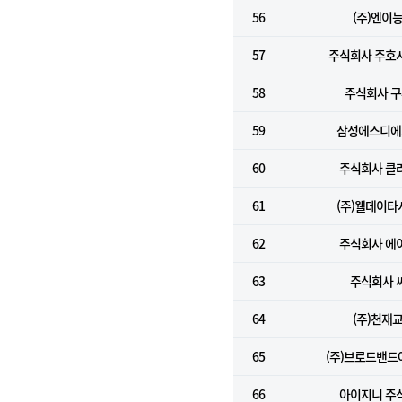
56
(주)엔이
57
주식회사 주호
58
주식회사 
59
삼성에스디에스
60
주식회사 클
61
(주)웰데이타
62
주식회사 에
63
주식회사 
64
(주)천재
65
(주)브로드밴
66
아이지니 주