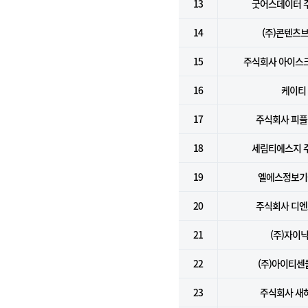
13
굿어스데이터 
14
(주)콘텐츠
15
주식회사 아이스
16
케이티
17
주식회사 피
18
세림티에스지 
19
엘에스정보기술
20
주식회사 디
21
(주)자이
22
(주)아이티센
23
주식회사 새