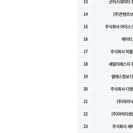
13
굿어스데이터 
14
(주)콘텐츠
15
주식회사 아이스
16
케이티
17
주식회사 피
18
세림티에스지 
19
엘에스정보기술
20
주식회사 디
21
(주)자이
22
(주)아이티센
23
주식회사 새