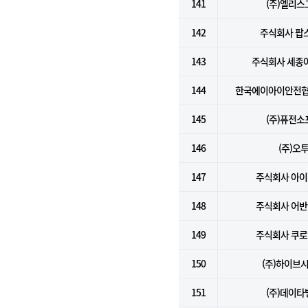
141
(주)엘리스
142
주식회사 팝
143
주식회사 세종
144
한국에이아이안전협
145
(주)퓨전소
146
(주)오
147
주식회사 아
148
주식회사 어
149
주식회사 쿠
150
(주)하이브
151
(주)데이타