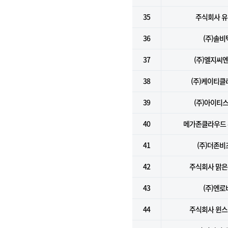
35
주식회사 
36
(주)솔비
37
(주)엘지씨
38
(주)케이티클
39
(주)아이티
40
메가존클라우드
41
(주)더존비
42
주식회사 맑
43
(주)엔로
44
주식회사 윈