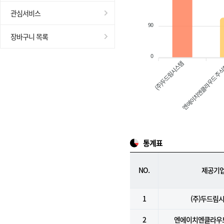
관심서비스
90
장바구니 목록
0
(주)두드림시스템
엔에이치엔클라우드 주
통계표
NO.
제공기
1
(주)두드림
2
엔에이치엔클라우