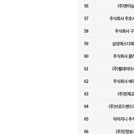
56
(주)엔이
57
주식회사 주호
58
주식회사 
59
삼성에스디에스
60
주식회사 클
61
(주)웰데이타
62
주식회사 에
63
(주)천재
64
(주)브로드밴
65
아이지니 주
66
(주)인정보