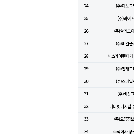
24
(주)이노그
25
(주)와이
26
(주)솔리드
27
(주)메일플
28
에스케이렌터카
29
(주)천재교
30
(주)스마일
31
(주)비상
32
메타넷디지털 
33
(주)으뜸정
34
주식회사 링