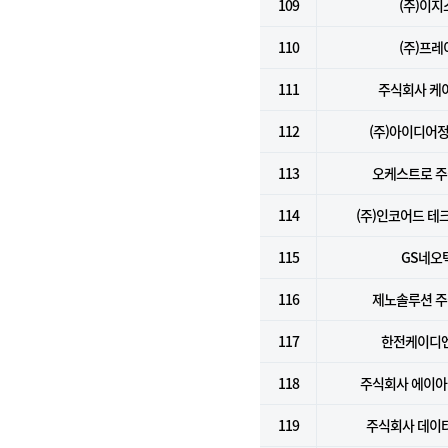
109
(주)이지
110
(주)프레
111
주식회사 케
112
(주)아이디어
113
오케스트로 
114
(주)인코어드 테
115
GS네오
116
제노솔루션 
117
한전케이디엔
118
주식회사 에이
119
주식회사 데이