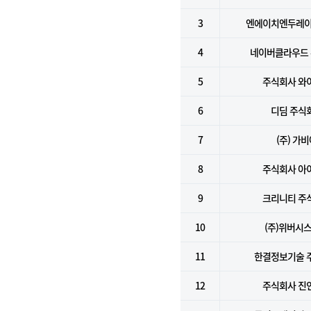
3
엔에이치엔두레이
4
네이버클라우드
5
주식회사 와
6
디딤 주식
7
(주) 가
8
주식회사 아
9
크리니티 주
10
(주)위버시
11
한결정보기술 
12
주식회사 진