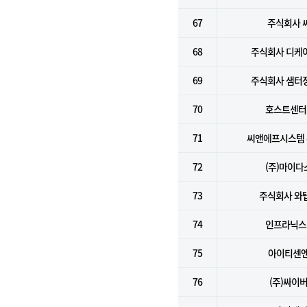
67
주식회사 
68
주식회사 디케
69
주식회사 샘터
70
호스트센터(
71
씨앤에프시스템
72
(주)마이다
73
주식회사 와
74
인프라닉스(
75
아이티센
76
(주)싸이