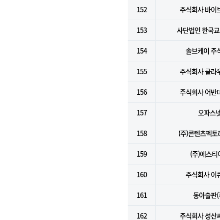
152
주식회사 바이
153
사단법인 한국
154
솔브케이 주
155
주식회사 클라
156
주식회사 어반
157
오파스
158
(주)콘텐츠펙
159
(주)에스티
160
주식회사 이
161
동아출판(
162
주식회사 성산