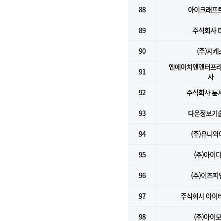
88
아이크래프트
89
주식회사 
90
(주)지케
엔에이치엔엔터프라
91
사
92
주식회사 튠
93
다온정보기술
94
(주)유니와
95
(주)아이
96
(주)이즈피
97
주식회사 아이
98
(주)아이