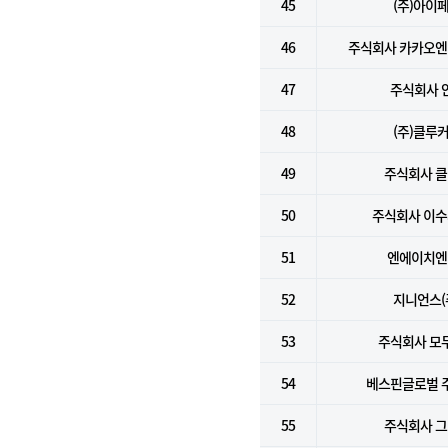
45
(주)아이
46
주식회사 카카오
47
주식회사 
48
(주)클루
49
주식회사 
50
주식회사 이
51
엔에이치엔(
52
지니언스(
53
주식회사 모
54
베스핀글로벌 
55
주식회사 