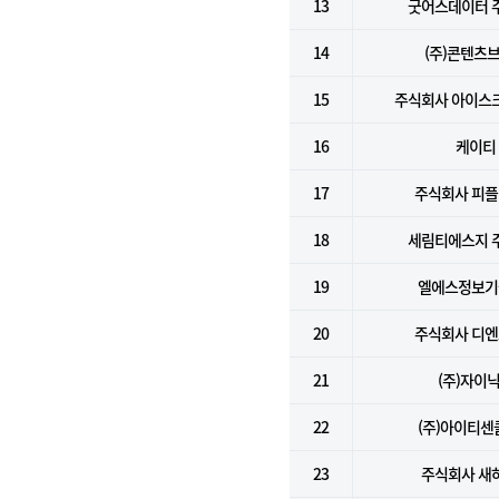
13
굿어스데이터 
14
(주)콘텐츠
15
주식회사 아이스
16
케이티
17
주식회사 피
18
세림티에스지 
19
엘에스정보기술
20
주식회사 디
21
(주)자이
22
(주)아이티센
23
주식회사 새