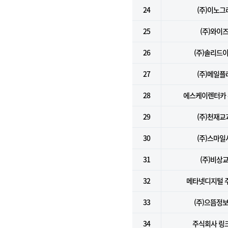
24
(주)이노그
25
(주)와이
26
(주)솔리드
27
(주)메일플
28
에스케이렌터카
29
(주)천재교
30
(주)스마일
31
(주)비상
32
메타넷디지털 
33
(주)으뜸정
34
주식회사 링