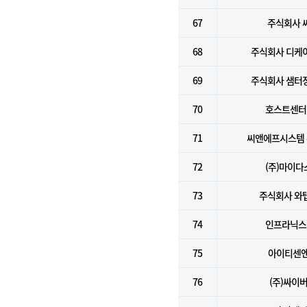
67
주식회사 
68
주식회사 디케
69
주식회사 샘터
70
호스트센터(
71
씨앤에프시스템
72
(주)마이다
73
주식회사 와
74
인프라닉스(
75
아이티센
76
(주)싸이