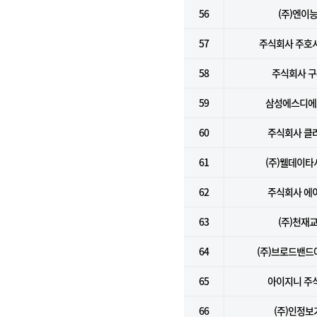
56
(주)엔이
57
주식회사 주호
58
주식회사 
59
삼성에스디에스
60
주식회사 클
61
(주)웰데이타
62
주식회사 에
63
(주)천재
64
(주)브로드밴
65
아이지니 주
66
(주)인정보