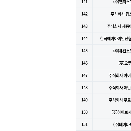
141
(주)엘리스
142
주식회사 팝
143
주식회사 세종
144
한국에이아이안전협
145
(주)퓨전소
146
(주)오
147
주식회사 아
148
주식회사 어
149
주식회사 쿠
150
(주)하이브
151
(주)데이타