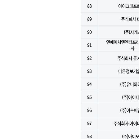
88
아이크래프트
89
주식회사 
90
(주)지케
엔에이치엔엔터프라
91
사
92
주식회사 튠
93
다온정보기술
94
(주)유니와
95
(주)아이
96
(주)이즈피
97
주식회사 아이
98
(주)아이