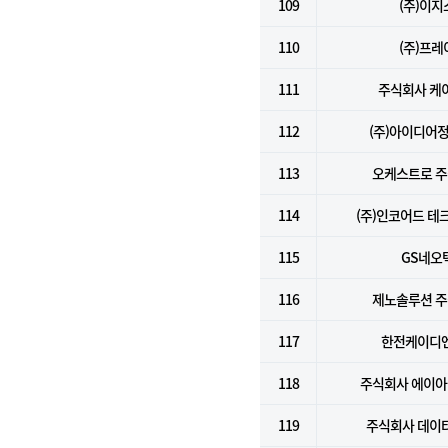
109
(주)이지
110
(주)프레
111
주식회사 케
112
(주)아이디어
113
오케스트로 
114
(주)인코어드 테
115
GS네오
116
제노솔루션 
117
한전케이디엔
118
주식회사 에이
119
주식회사 데이