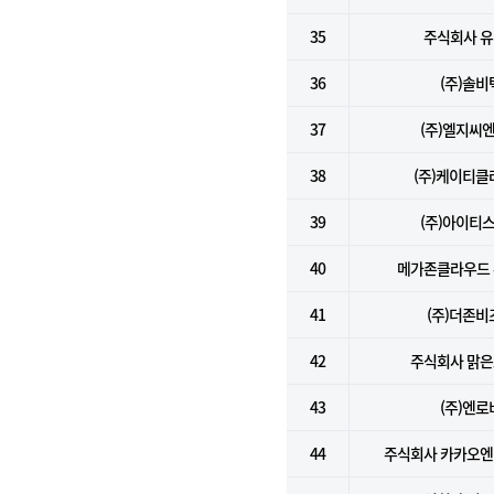
35
주식회사 
36
(주)솔비
37
(주)엘지씨
38
(주)케이티클
39
(주)아이티
40
메가존클라우드
41
(주)더존비
42
주식회사 맑
43
(주)엔로
44
주식회사 카카오