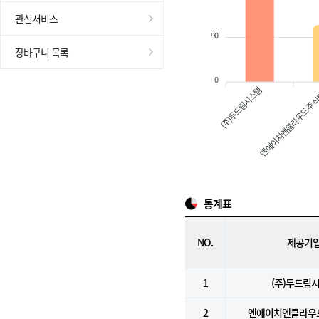
관심서비스
90
장바구니 목록
0
(주)두드림시스템
엔에이치엔클라우드 주
통계표
NO.
제공기
1
(주)두드림
2
엔에이치엔클라우