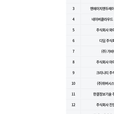
3
엔에이치엔두레이
4
네이버클라우드
5
주식회사 와
6
디딤 주식
7
(주) 가
8
주식회사 아
9
크리니티 주
10
(주)위버시
11
한결정보기술 
12
주식회사 진