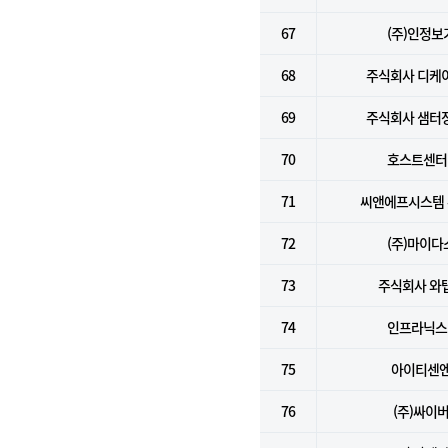
67
(주)인정보
68
주식회사 디케
69
주식회사 샘터
70
호스트센터(
71
씨앤에프시스템
72
(주)마이다
73
주식회사 와
74
인프라닉스(
75
아이티센
76
(주)싸이