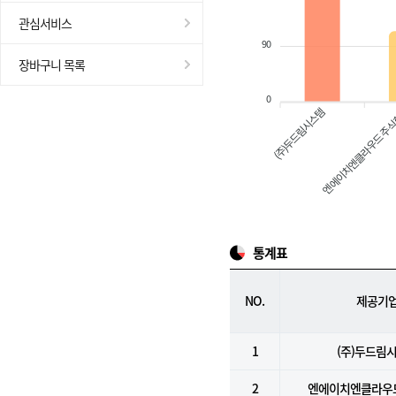
관심서비스
90
장바구니 목록
0
(주)두드림시스템
엔에이치엔클라우드 주
통계표
NO.
제공기
1
(주)두드림
2
엔에이치엔클라우