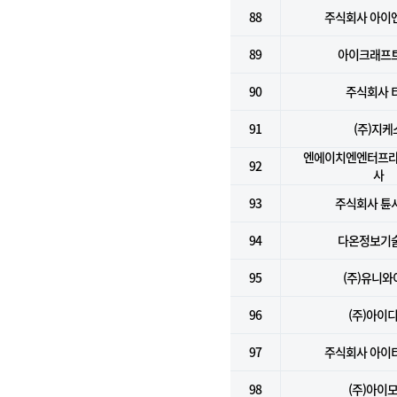
88
주식회사 아이
89
아이크래프트
90
주식회사 
91
(주)지케
엔에이치엔엔터프라
92
사
93
주식회사 튠
94
다온정보기술
95
(주)유니와
96
(주)아이
97
주식회사 아이
98
(주)아이