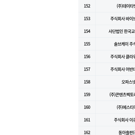
152
(주)데이타
153
주식회사 바이
154
사단법인 한국
155
솔브케이 주
156
주식회사 클라
157
주식회사 어반
158
오파스
159
(주)콘텐츠펙
160
(주)에스티
161
주식회사 이
162
동아출판(