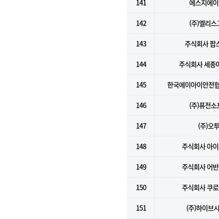
141
에스지에이(
142
(주)엘리스
143
주식회사 팝
144
주식회사 세종
145
한국에이아이안전협
146
(주)퓨전소
147
(주)오
148
주식회사 아
149
주식회사 어
150
주식회사 쿠
151
(주)하이브