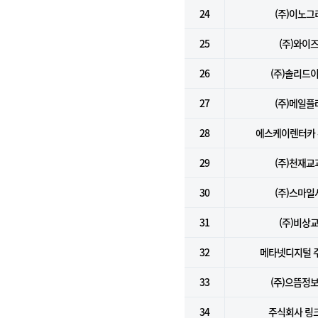
24
(주)이노그
25
(주)와이
26
(주)솔리드
27
(주)메일플
28
에스케이렌터카
29
(주)천재교
30
(주)스마일
31
(주)비상
32
메타넷디지털 
33
(주)으뜸정
34
주식회사 링