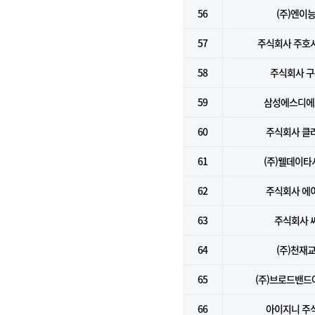
56
(주)엔이
57
주식회사 주호
58
주식회사 
59
삼성에스디에스
60
주식회사 클
61
(주)웰데이타
62
주식회사 에
63
주식회사 
64
(주)천재
65
(주)브로드밴
66
아이지니 주