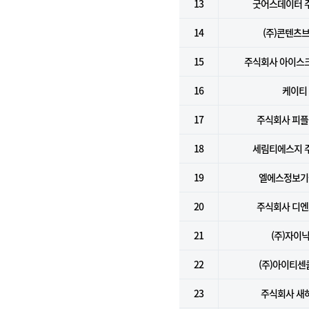
13
굿어스데이터 
14
(주)콘텐츠
15
주식회사 아이스
16
케이티
17
주식회사 피
18
세림티에스지 
19
엘에스정보기술
20
주식회사 디
21
(주)자이
22
(주)아이티센
23
주식회사 새