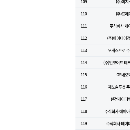
109
(주)이지
110
(주)프레
111
주식회사 케
112
(주)아이디어
113
오케스트로 
114
(주)인코어드 테
115
GS네오
116
제노솔루션 
117
한전케이디엔
118
주식회사 에이
119
주식회사 데이