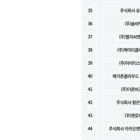
35
주식회사 
36
(주)솔비
37
(주)엘지씨
38
(주)케이티클
39
(주)아이티
40
메가존클라우드
41
(주)더존비
42
주식회사 맑
43
(주)엔로
44
주식회사 카카오