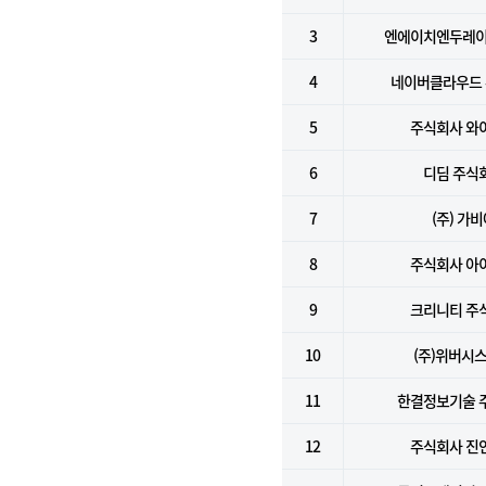
3
엔에이치엔두레이
4
네이버클라우드
5
주식회사 와
6
디딤 주식
7
(주) 가
8
주식회사 아
9
크리니티 주
10
(주)위버시
11
한결정보기술 
12
주식회사 진