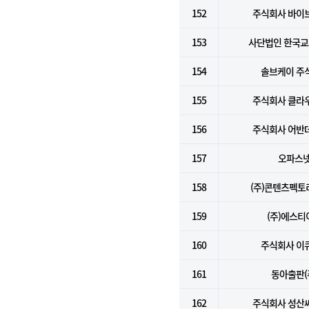
152
주식회사 바이
153
사단법인 한국
154
솔브케이 주
155
주식회사 클라
156
주식회사 어반
157
오파스
158
(주)콘텐츠펙
159
(주)에스티
160
주식회사 이
161
동아출판(
162
주식회사 성산