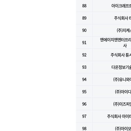
88
아이크래프트
89
주식회사 
90
(주)지케
엔에이치엔엔터프라
91
사
92
주식회사 튠
93
다온정보기술
94
(주)유니와
95
(주)아이
96
(주)이즈피
97
주식회사 아이
98
(주)아이