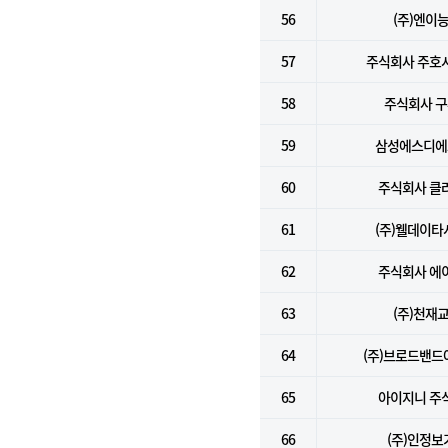
56
(주)엔이
57
주식회사 주호
58
주식회사 
59
삼성에스디에스
60
주식회사 클
61
(주)웰데이타
62
주식회사 에
63
(주)천재
64
(주)브로드밴
65
아이지니 주
66
(주)인정보