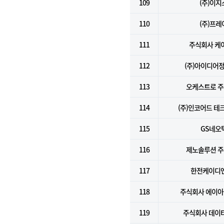
109
(주)이지
110
(주)프레
111
주식회사 케
112
(주)아이디어
113
오케스트로 
114
(주)인코어드 테
115
GS네오
116
제노솔루션 
117
한전케이디엔
118
주식회사 에이
119
주식회사 데이