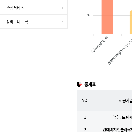
관심서비스
90
장바구니 목록
0
(주)두드림시스템
엔에이치엔클라우드 주
통계표
NO.
제공기
1
(주)두드림
2
엔에이치엔클라우