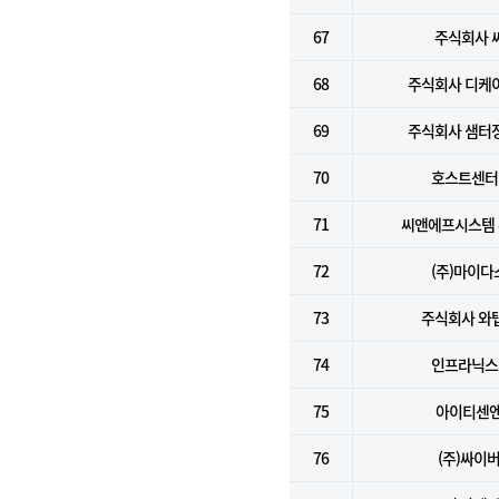
67
주식회사 
68
주식회사 디케
69
주식회사 샘터
70
호스트센터(
71
씨앤에프시스템
72
(주)마이다
73
주식회사 와
74
인프라닉스(
75
아이티센
76
(주)싸이