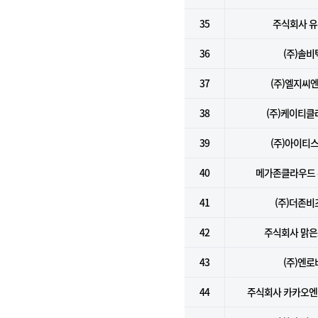
35
주식회사 
36
(주)솔비
37
(주)엘지씨
38
(주)케이티클
39
(주)아이티
40
메가존클라우드
41
(주)더존비
42
주식회사 맑
43
(주)엔로
44
주식회사 카카오