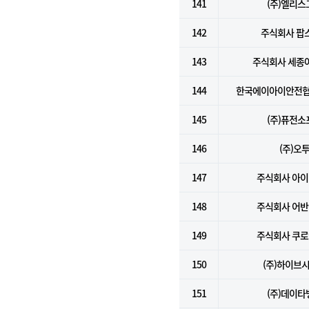
141
(주)엘리스
142
주식회사 팝
143
주식회사 세종
144
한국에이아이안전협
145
(주)퓨전소
146
(주)오
147
주식회사 아
148
주식회사 어
149
주식회사 쿠
150
(주)하이브
151
(주)데이타