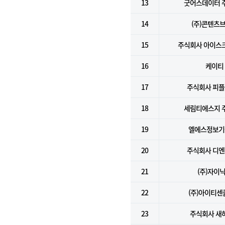
13
굿어스데이터 
14
(주)콘텐츠
15
주식회사 아이스
16
케이티
17
주식회사 피
18
세림티에스지 
19
엘에스정보기술
20
주식회사 디
21
(주)자이
22
(주)아이티센
23
주식회사 새