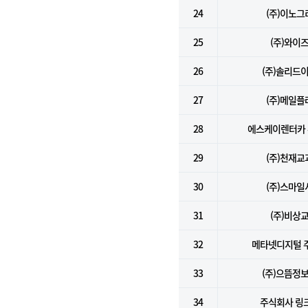
24
(주)이노그
25
(주)와이
26
(주)솔리드
27
(주)메일플
28
에스케이렌터카
29
(주)천재교
30
(주)스마일
31
(주)비상
32
메타넷디지털 
33
(주)으뜸정
34
주식회사 링