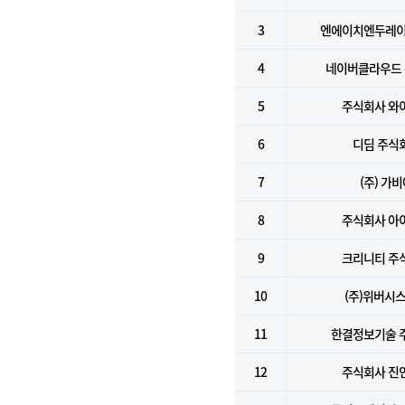
3
엔에이치엔두레이
4
네이버클라우드
5
주식회사 와
6
디딤 주식
7
(주) 가
8
주식회사 아
9
크리니티 주
10
(주)위버시
11
한결정보기술 
12
주식회사 진