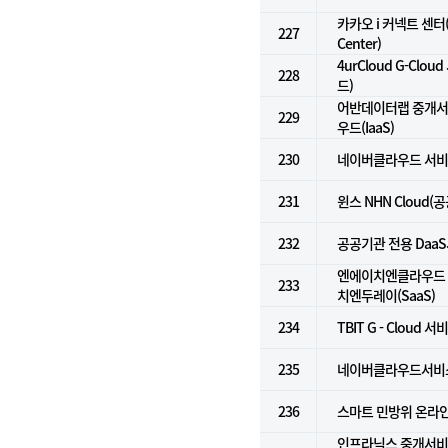
카카오 i 커넥트 센터(K
227
Center)
4urCloud G-Cl
228
드)
어반데이터랩 중개서비
229
우드(IaaS)
230
네이버클라우드 서비스 
231
윈스 NHN Cloud(
232
공공기관 전용 DaaS서
엔에이치엔클라우드 Do
233
치엔두레이(SaaS)
234
TBIT G - Cloud 서
235
네이버클라우드서비스(
236
스마트 민방위 온라
인프라닉스 중개서비스