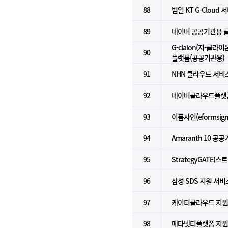
88
범일 KT G-Cloud 서
89
네이버 공공기관용 클라
G-claion(지-클라
90
플랫폼(공공기관용)
91
NHN 클라우드 서비스
92
네이버클라우드플랫폼 
93
이폼사인(eformsign
94
Amaranth 10 공
95
StrategyGATE(
96
삼성 SDS 지원 서비
97
케이티클라우드 지
98
메타넷티플랫폼 지