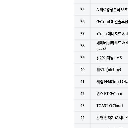
35
AI의료영상분석 보
36
G-Cloud 메일솔루
37
xTrain 매니지드 서
네이버 클라우드 서
38
(IaaS)
39
맑은이러닝 LMS
40
엔로비(nlobby)
41
세림 H-MCloud 
42
윈스 KT G-Cloud
43
TOAST G Cloud
44
간편 전자계약 서비