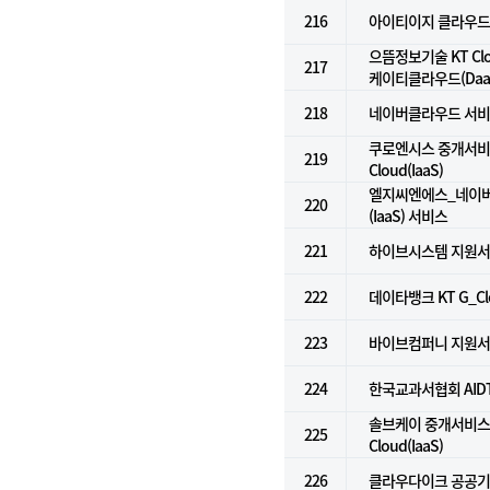
216
아이티이지 클라우드
으뜸정보기술 KT Clou
217
케이티클라우드(Daa
218
네이버클라우드 서비스 
쿠로엔시스 중개서비스 
219
Cloud(IaaS)
엘지씨엔에스_네이
220
(IaaS) 서비스
221
하이브시스템 지원
222
데이타뱅크 KT G_Clou
223
바이브컴퍼니 지원
224
한국교과서협회 AID
솔브케이 중개서비스 f
225
Cloud(IaaS)
226
클라우다이크 공공