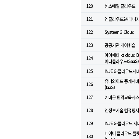
120
센스메일 클라우드
121
엔클라우드24 매니
122
Systeer G-Cloud
123
공공기관 케이휘슬
아이페타 kt cloud Bi
124
이티클라우드(SaaS)
125
INJE G-클라우드서비
유니와이드 중개서비스
126
(IaaS)
127
예비군 원격교육시
128
엔정보기술 컴퓨팅서비
129
INJE G-클라우드 
네이버 클라우드 플
130