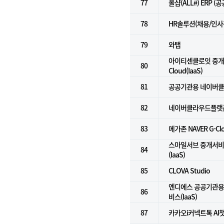
77
올샵(ALL#) ERP (
78
HR솔루션(채용/인사
79
와탭
아이티센클로잇 중개서
80
Cloud(IaaS)
81
공공기관용 네이버클라
82
네이버클라우드플랫폼(
83
메가존 NAVER G-C
스마일서브 중개서비스 f
84
(IaaS)
85
CLOVA Studio
엔디에스 공공기관용
86
비스(IaaS)
87
카카오i커넥트톡 AI