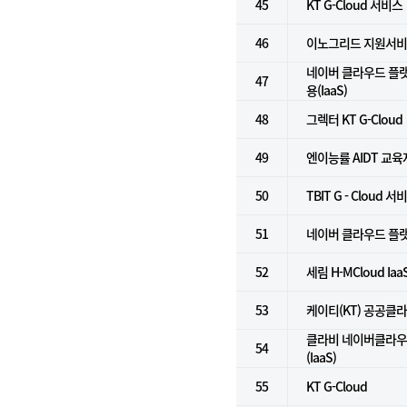
45
KT G-Cloud 서비스
46
이노그리드 지원서
네이버 클라우드 플
47
용(IaaS)
48
그렉터 KT G-Cloud
49
엔이능률 AIDT 교
50
TBIT G - Cloud 서
51
네이버 클라우드 플랫폼
52
세림 H-MCloud Ia
53
케이티(KT) 공공클
클라비 네이버클라우
54
(IaaS)
55
KT G-Cloud