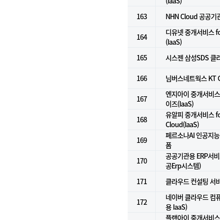
(IaaS)
163
NHN Cloud 공공기관
디유넷 중개서비스 f
164
(IaaS)
165
시스젠 삼성SDS 클라
166
님버스네트웍스 KT G
엔지아이 중개서비스 
167
이즈(IaaS)
유알피 중개서비스 for
168
Cloud(IaaS)
페르소나AI 인공지능컨
169
폼
공공기관용 ERP서비스(
170
공Erp시스템)
171
클라우드 컨설팅 서
네이버 클라우드 컴
172
용 IaaS)
플랜아이 중개서비스 