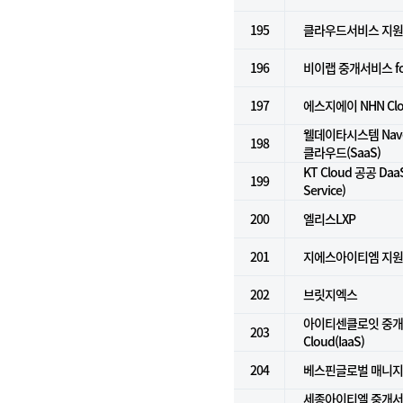
195
클라우드서비스 지원
196
비이랩 중개서비스 for k
197
에스지에이 NHN Cl
웰데이타시스템 Naver
198
클라우드(SaaS)
KT Cloud 공공 DaaS
199
Service)
200
엘리스LXP
201
지에스아이티엠 지
202
브릿지엑스
아이티센클로잇 중개서
203
Cloud(IaaS)
204
베스핀글로벌 매니지
세종아이티엘 중개서비스