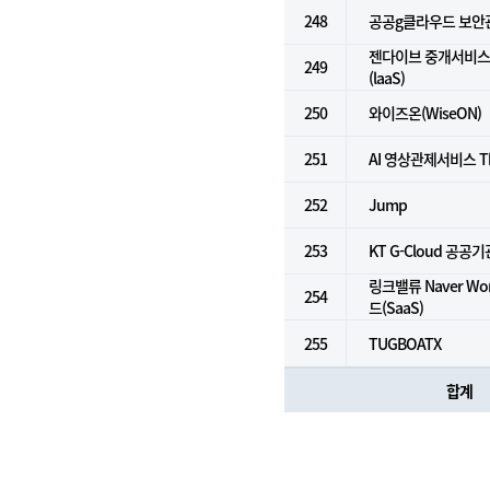
248
공공g클라우드 보안
젠다이브 중개서비스 
249
(laaS)
250
와이즈온(WiseON)
251
AI 영상관제서비스 Th
252
Jump
253
KT G-Cloud 공공기
링크밸류 Naver Wo
254
드(SaaS)
255
TUGBOATX
합계