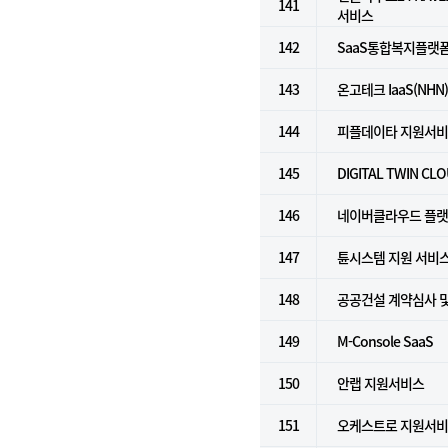
141
서비스
142
SaaS통합복지플랫폼(Fo
143
온고테크 IaaS(NHN
144
피플데이타 지원서
145
DIGITAL TWIN CL
146
네이버클라우드 플랫폼 
147
튠시스템 지원 서비
148
공공건설 계약심사 
149
M-Console SaaS
150
안랩 지원서비스
151
오케스트로 지원서