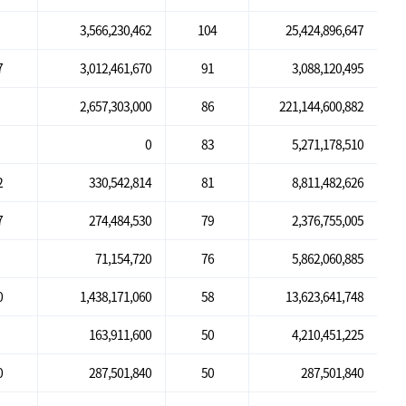
3,566,230,462
104
25,424,896,647
7
3,012,461,670
91
3,088,120,495
2,657,303,000
86
221,144,600,882
0
83
5,271,178,510
2
330,542,814
81
8,811,482,626
7
274,484,530
79
2,376,755,005
71,154,720
76
5,862,060,885
0
1,438,171,060
58
13,623,641,748
163,911,600
50
4,210,451,225
0
287,501,840
50
287,501,840