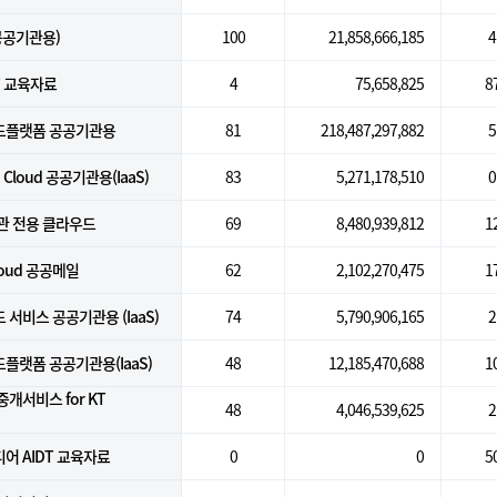
(공공기관용)
100
21,858,666,185
4
T 교육자료
4
75,658,825
8
드플랫폼 공공기관용
81
218,487,297,882
5
 Cloud 공공기관용(IaaS)
83
5,271,178,510
0
관 전용 클라우드
69
8,480,939,812
1
loud 공공메일
62
2,102,270,475
1
서비스 공공기관용 (IaaS)
74
5,790,906,165
2
랫폼 공공기관용(IaaS)
48
12,185,470,688
1
개서비스 for KT
48
4,046,539,625
2
어 AIDT 교육자료
0
0
5