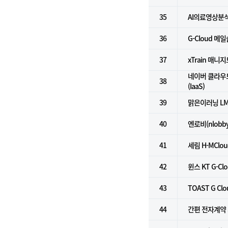
35
AI의료영상분
36
G-Cloud 메
37
xTrain 매니
네이버 클라우
38
(IaaS)
39
맑은이러닝 L
40
엔로비(nlobby
41
세림 H-MCl
42
윈스 KT G-Cl
43
TOAST G Clo
44
간편 전자계약