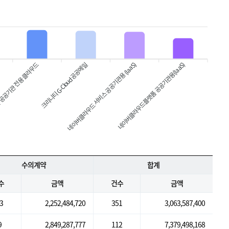
공공기관 전용 클라우드
네이버클라우드 서비스 공공기관용 (IaaS)
네이버클라우드플랫폼 공공기관용(IaaS)
크리니티 G-Cloud 공공메일
수의계약
합계
수
금액
건수
금액
3
2,252,484,720
351
3,063,587,400
9
2,849,287,777
112
7,379,498,168