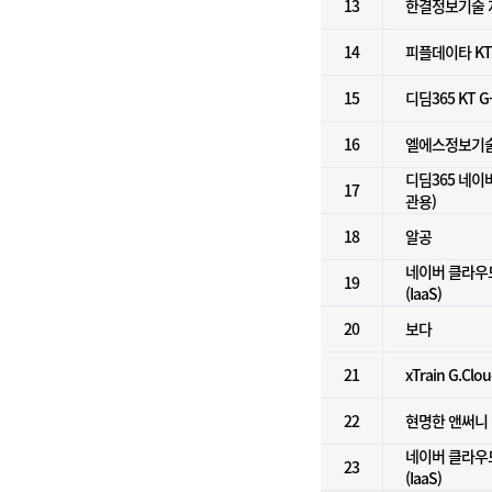
13
한결정보기술 
14
피플데이타 KT G
15
디딤365 KT G
16
엘에스정보기술 NH
디딤365 네이
17
관용)
18
알공
네이버 클라우
19
(IaaS)
20
보다
21
xTrain G.Clou
22
현명한 앤써니
네이버 클라우
23
(IaaS)