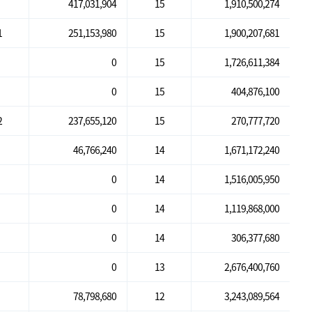
417,031,904
15
1,910,500,274
1
251,153,980
15
1,900,207,681
0
15
1,726,611,384
0
15
404,876,100
2
237,655,120
15
270,777,720
46,766,240
14
1,671,172,240
0
14
1,516,005,950
0
14
1,119,868,000
0
14
306,377,680
0
13
2,676,400,760
78,798,680
12
3,243,089,564