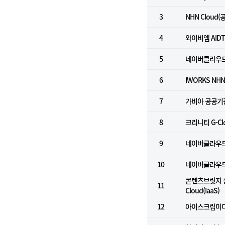
3
NHN Cloud
4
와이비엠 AID
5
네이버클라우
6
IWORKS NHN
7
가비아 공공기
8
크리니티 G-C
9
네이버클라우드 
10
네이버클라우드플
콘텐츠브릿지 중
11
Cloud(IaaS)
12
아이스크림미디