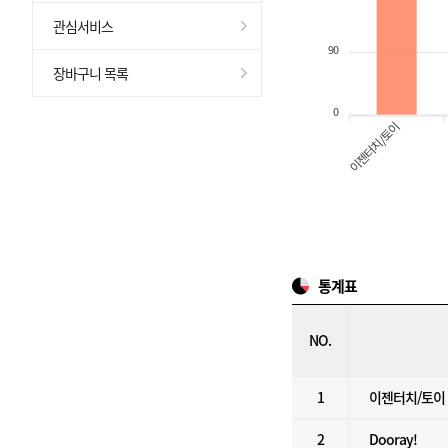
관심서비스
90
장바구니 목록
0
이젠터치/토이
통계표
NO.
1
이젠터치/토이
2
Dooray!