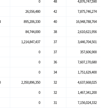
0
48
4,876,747,590
26,556,480
42
7,875,746,274
4
895,206,330
40
16,948,788,764
84,744,000
38
2,610,621,956
1,214,847,437
37
3,446,704,501
0
37
357,606,900
0
36
7,607,170,680
0
34
1,751,629,400
0
2,350,896,350
32
4,637,668,025
0
32
1,467,341,200
0
31
7,156,024,332