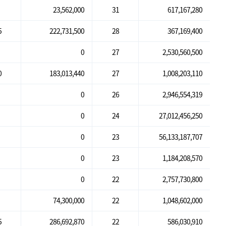
23,562,000
31
617,167,280
5
222,731,500
28
367,169,400
0
27
2,530,560,500
0
183,013,440
27
1,008,203,110
0
26
2,946,554,319
0
24
27,012,456,250
0
23
56,133,187,707
0
23
1,184,208,570
0
22
2,757,730,800
74,300,000
22
1,048,602,000
5
286,692,870
22
586,030,910