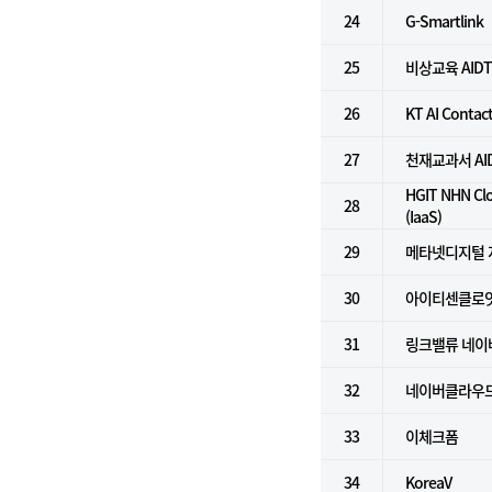
24
G-Smartlink
25
비상교육 AID
26
KT AI Contac
27
천재교과서 AI
HGIT NHN 
28
(IaaS)
29
메타넷디지털 
30
아이티센클로
31
링크밸류 네이버
32
네이버클라우드플
33
이체크폼
34
KoreaV