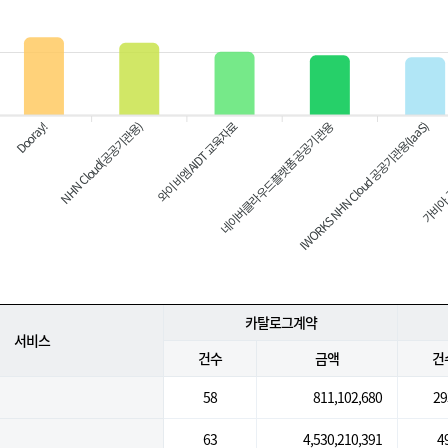
Dooray!
와이비엠 AIDT 교육자료
네이버클라우드플랫폼 공공기관용
IWORKS NHN Cloud 공공기관용(IaaS)
가비아 
NHN Cloud(공공기관용)
카탈로그계약
서비스
건수
금액
건
58
811,102,680
29
63
4,530,210,391
4