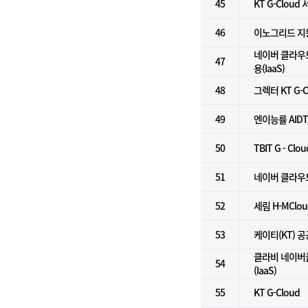
45
KT G-Cloud
46
이노그리드 지
네이버 클라우
47
용(IaaS)
48
그렉터 KT G-C
49
엔이능률 AID
50
TBIT G - Cl
51
네이버 클라우드
52
세림 H-MClou
53
케이티(KT) 
클라비 네이버
54
(IaaS)
55
KT G-Cloud