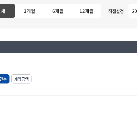
전체
3개월
6개월
12개월
직접설정
건수
계약금액